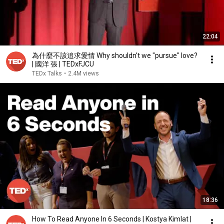
22:04
為什麼不該追求愛情 Why shouldn't we "pursue" love?
| 國洋 張 | TEDxFJCU
TEDx Talks
•
2.4M views
18:36
How To Read Anyone In 6 Seconds | Kostya Kimlat |