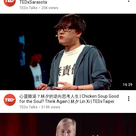
TEDxSarasota
TEDx Talks
•
25K views
16:29
心靈雞湯？林夕的逆向思考人生 | Chicken Soup Good
for the Soul? Think Again | 林夕 Lin Xi | TEDxTaipei
TEDx Talks
•
519K views