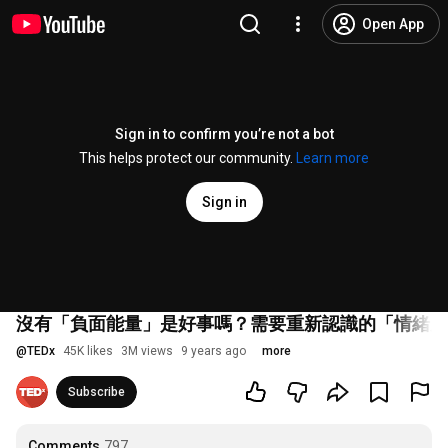
Open App
Sign in to confirm you’re not a bot
This helps protect our community.
Learn more
Sign in
沒有「負面能量」是好事嗎？需要重新認識的「情緒反應」Acknowledge
@
TEDx
45K likes
3M views
9 years ago
more
Subscribe
Comments
797