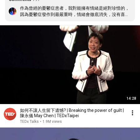
作為曾經的憂鬱症患者，我對能擁有情緒是絕對珍惜的，
因為憂鬱症發作到最嚴重時，情緒會徹底消失，沒有喜悅
沒有悲傷沒有憤怒，這時人已不再是人，是個空殼也是個
幽魂。情緒是人最寶貴的禮物，沒真正失去過的人或許很
難體會。
14:28
如何不讓人生留下遺憾? | Breaking the power of guilt |
陳永儀 May Chen | TEDxTaipei
TEDx Talks
•
1.9M views