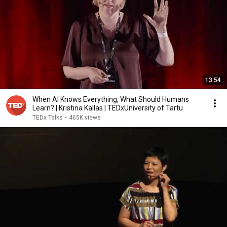
13:54
When AI Knows Everything, What Should Humans
Learn? | Kristina Kallas | TEDxUniversity of Tartu
TEDx Talks
•
465K views