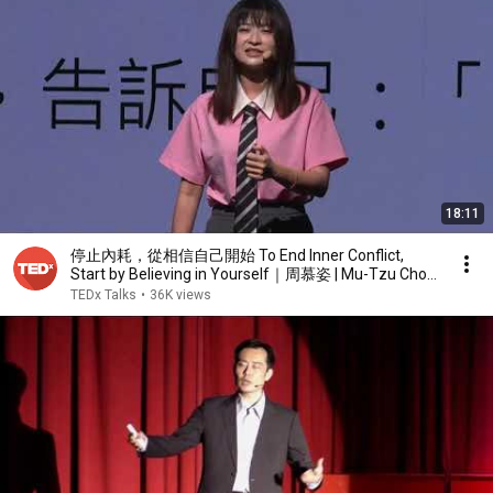
18:11
停止內耗，從相信自己開始 To End Inner Conflict,
Start by Believing in Yourself｜周慕姿 | Mu-Tzu Chou
| TEDxTaipei
TEDx Talks
•
36K views