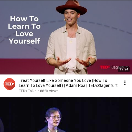
19:24
Treat Yourself Like Someone You Love (How To
Learn To Love Yourself) | Adam Roa | TEDxKlagenfurt
TEDx Talks
•
882K views