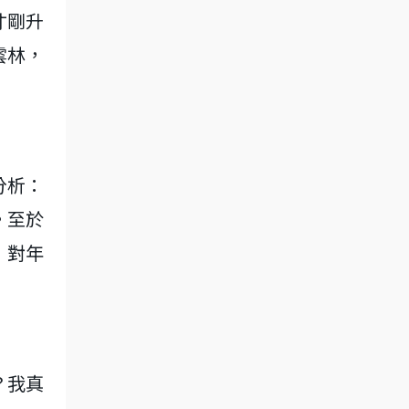
才剛升
雲林，
分析：
。至於
，對年
？我真