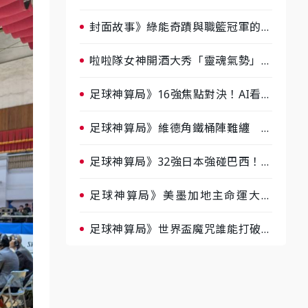
淘汰前夕大混戰，蔡尚樺驚艷：一個
比一個會-ep2
封面故事》綠能奇蹟與職籃冠軍的背
後！雲豹創辦人張建偉做客《封面故
事》大談「心酸創業學」
啦啦隊女神開酒大秀「靈魂氣勢」！
《運動543》微醺企劃台韓拼酒文化
大過招
足球神算局》16強焦點對決！AI看好
巴西晉級、數據派力挺挪威
足球神算局》維德角鐵桶陣難纏 阿
根廷被看好下半場破局晉級
足球神算局》32強日本強碰巴西！AI
估五五波 牛肉哥、小魚看好延長賽
爆冷
足球神算局》美墨加地主命運大解
析 墨西哥獲數據與玄學雙點名
足球神算局》世界盃魔咒誰能打破？
AI、數據、塔羅齊開講 阿根廷連
霸、日本闖8強成焦點