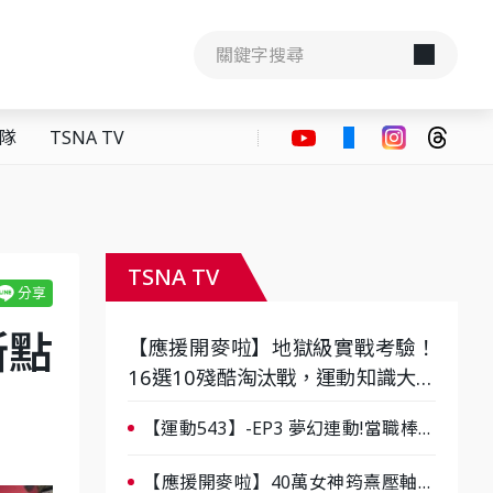
隊
TSNA TV
TSNA TV
斯點
【應援開麥啦】地獄級實戰考驗！
16選10殘酷淘汰戰，運動知識大會
考誰是真懂？-ep3
【運動543】-EP3 夢幻連動!當職棒傳
奇遇上台灣女棒 8/29熱血傳承
【應援開麥啦】40萬女神筠熹壓軸！