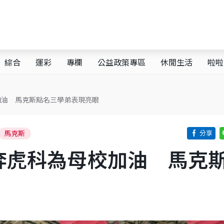
綜合
運彩
專欄
公益政策專區
休閒生活
啦啦
加油 馬克斯點名三學弟表現亮眼
馬克斯
奔虎科為母校加油 馬克