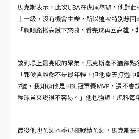
馬克斯表示，此次UBA在虎尾舉辦，他對
上一級，沒有機會主辦，所以這次特別想回
「就順路搭高鐵下來啦，看完球再回高雄，
談到場上最亮眼的學弟，馬克斯毫不猶豫點名
「郭俊言雖然不是最年輕，但他夏天打過中
7號，我知道他是HBL冠軍賽MVP，還不
輕球員來說很不容易。」他也強調，虎科每
最後他也預測本季母校戰績預測，馬克斯毫