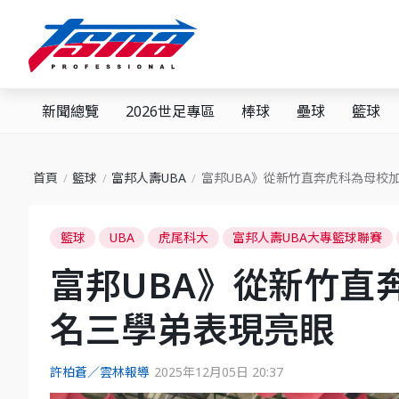
新聞總覽
2026世足專區
棒球
壘球
籃球
首頁
籃球
富邦人壽UBA
富邦UBA》從新竹直奔虎科為母校
籃球
UBA
虎尾科大
富邦人壽UBA大專籃球聯賽
富邦UBA》從新竹直
名三學弟表現亮眼
許柏蒼／雲林報導
2025年12月05日 20:37