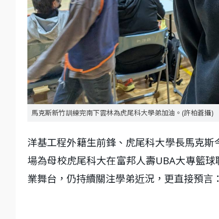
馬克斯新竹訓練完南下雲林為虎尾科大學弟加油。(許柏蒼攝)
洋基工程外籍生前鋒、虎尾科大學長馬克斯今
場為母校虎尾科大在富邦人壽UBA大專籃
業舞台，仍持續關注學弟近況，更直接預言