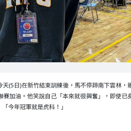
天(5日)在新竹結束訓練後，馬不停蹄南下雲林，
球聯賽加油。他笑說自己「本來就很興奮」，即使已
：「今年冠軍就是虎科！」