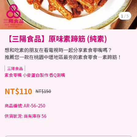
1
/
5
【三陽食品】原味素蹄筋 (純素)
想和吃素的朋友在看電視時一起分享素食零嘴嗎？
推薦您一款在桃園中壢地區最夯的素食零食—素蹄筋！
三陽食品
素食零嘴 小麥蛋白製作 香Q涮嘴
NT$110
NT$150
商品編號:
AR-56-250
供貨狀況:
尚有庫存 56