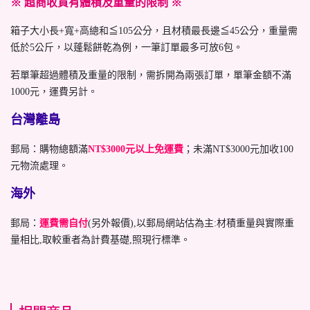
※ 超商收貨有體積及重量的限制 ※
箱子大小長+寬+高總和≦105公分，且材積最長邊≦45公分，重量需
低於5公斤，以蓬鬆餅乾為例，一筆訂單最多可放6包。
若單筆超過體積及重量的限制，需拆開為兩張訂單，單筆金額不滿
1000元，運費另計。
台灣離島
郵局：購物總額滿
NT$3000元以上免運費
；未滿NT$3000元加收100
元物流處理。
海外
郵局：
運費需自付
(另外報價),以郵局網站估為主:材積重量與實際重
量相比,取較重者為計費基礎,照現行標準。