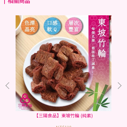
相關商品
基改
【三陽食品】東坡竹輪 (純素)
【