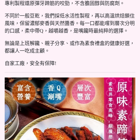
專利製程還原彈牙蹄筋的咬勁，不含膽固醇與防腐劑。
不同於一般豆乾，我們採低水活性製程，再以高溫烘焙鎖住
風味，保留濃郁麥香與天然醬香。每一口都能嚐到層次分明
的口感，柔中帶Q，越嚼越香，是嘴饞時最純粹的選擇。
無論是上班解饞、親子分享、或作為素食禮盒的健康好選，
都讓人一吃成主顧。
自家工廠，安全有保障!