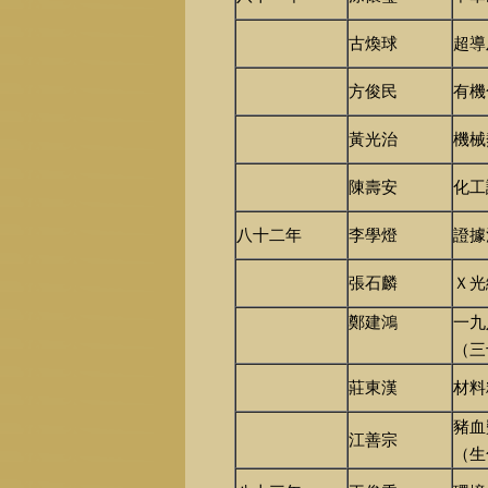
古煥球
超導
方俊民
有機
黃光治
機械
陳壽安
化工
八十二年
李學燈
證據
張石麟
Ｘ光
鄭建鴻
一九
（三
莊東漢
材料
豬血
江善宗
（生