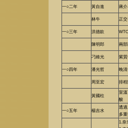
一○二年
黃自進
蔣介
林牛
正交
一○三年
洪德欽
WT
陳明郎
兩部
刁維光
紫質
一○四年
潘光哲
晚清
周至宏
排程
室溫
黃國柱
酸
透過
一○五年
楊吉水
多重
1.