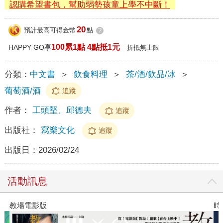
認購希望書包，幫助弱勢孩童上學不中斷！
20
預計最高可得金幣
點
?
100累1點 4點抵1元
HAPPY GO享
折抵無上限
分類：
中文書
＞
飲食料理
＞
茶/酒/飲品/冰
＞
葡萄酒/酒
追蹤
作者：
工頭堅、邱德夫
追蹤
出版社：
寫樂文化
追蹤
出版日：
2026/02/24
活動訊息
教場電影版
時