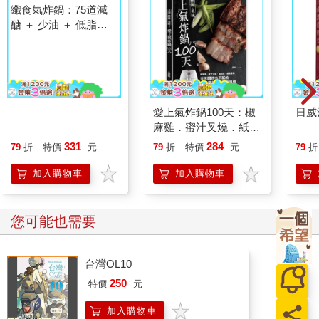
纖食氣炸鍋：75道減
愛上氣炸鍋100天：椒
日威
醣 ＋ 少油 ＋ 低脂的
麻雞．蜜汁叉燒．紙包
營養氣炸鍋食譜
魚．戚風蛋糕，天天開
331
284
79
折
特價
元
79
折
特價
元
79
折
炸也不膩的100道美味
氣炸鍋料理
加入購物車
加入購物車
您可能也需要
台灣OL10
250
特價
元
加入購物車