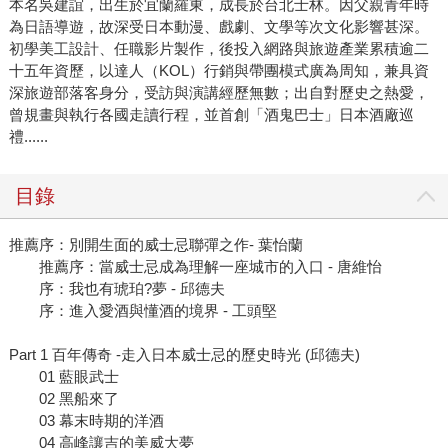
本名吳建誼，出生於宜蘭羅東，成長於台北士林。因父親青年時
為日語導遊，故深受日本動漫、戲劇、文學等次文化影響甚深。
初學美工設計、任職影片製作，後投入網路與旅遊產業累積逾二
十五年資歷，以達人（KOL）行銷與帶團模式廣為周知，兼具資
深旅遊部落客身分，受訪與演講經歷無數；出自對歷史之熱愛，
曾規畫與執行各國走讀行程，並首創「酒鬼巴士」日本酒廠巡
禮......
目錄
推薦序：別開生面的威士忌聯彈之作- 葉怡蘭
推薦序：當威士忌成為理解一座城市的入口 - 唐維怡
序：我也有琥珀?夢 - 邱德夫
序：進入愛酒與懂酒的境界 - 工頭堅
Part 1 百年傳奇 -走入日本威士忌的歷史時光 (邱德夫)
01 藍眼武士
02 黑船來了
03 幕末時期的洋酒
04 高峰讓吉的美威大夢