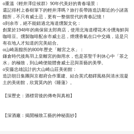
o重溫《輕井澤症候群》90年代美好的青春場景：
還記得村上春樹筆下的輕井澤嗎？旅行長帶路造訪鄰近的小諸蒸
餾所，不只有威士忌，更有一整個世代的青春記憶！
o到余市，絕不能錯過北海道燻製文化：
創業於1948年的南保留太郎商店，使用北海道櫻花木冷燻海鮮與
咖啡豆。燻製咖啡配余市威士忌，煙燻香氣在口中交織，這是只
有在地人才知道的完美組合。
o山崎蒸餾所的800年歷史「離宮之水」：
鎌倉時代後鳥羽上皇離宮的御用水，也是茶聖千利休心中「茶之
水」的極致，到山崎便能體會威士忌與茶藝的美學。
o安藤忠雄設計的大山崎山莊美術館：
造訪朝日集團與京都府合作重建、結合英式都鐸風格與清水混凝
土的美術館，欣賞莫內的《睡蓮》。
【深歷史：酒標背後的傳奇與真相】
【深酒廠：揭開極致工藝的神秘面紗】