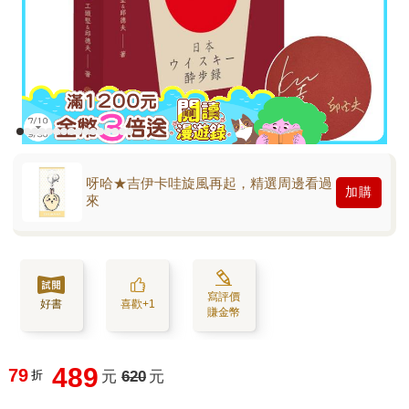
呀哈★吉伊卡哇旋風再起，精選周邊看過
加購
來
寫評價
好書
喜歡+1
賺金幣
489
79
折
元
620
元