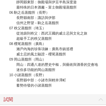
靜岡縣東部：御殿場與伊豆半島深度遊
最特殊的日本酒廠－富士御殿場蒸餾所
06 駒之岳蒸餾所（長野）
長野縣南部：諏訪與伊那
信州之野望－駒之岳蒸餾所
07 秩父蒸餾所（琦玉）
從池袋到秩父：西武王國的威士忌與文化之旅
超級手工的秩父蒸餾所
08 櫻尾蒸餾所（廣島）
瀨戶內海的珍珠項鍊：廣島市鎮巡禮
威士忌的風土驗證－櫻尾蒸餾所
09 岡山蒸餾所（岡山）
岡山：四通八達的歷史中樞，與藝術與酒香的交會地
迷你多功能的岡山蒸餾所
10 小諸蒸餾所（長野）
長野縣中部：小諸市與輕井澤町
蓄勢待發的小諸蒸餾所
試閱