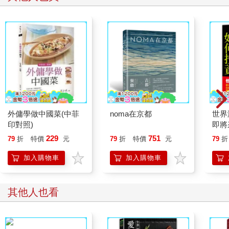
外傭學做中國菜(中菲
noma在京都
世界
印對照)
即將
投資
229
751
79
折
特價
元
79
折
特價
元
79
折
預判
放空
加入購物車
加入購物車
大宗
業霸
其他人也看