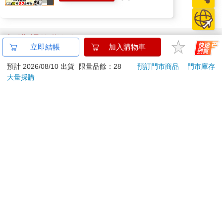
訂購/退換貨須知
立即結帳
加入購物車
加入金石堂 LINE 官方帳號『完成綁定』，隨時掌握出貨動
預計 2026/08/10 出貨
限量品餘：28
預訂門市商品
門市庫存
態：
大量採購
提醒您！！
金石堂及銀行均不會請您操作ATM! 如接獲電話要求您前往
ATM提款機，請不要聽從指示，以免受騙上當！
退換貨須知：
**提醒您，鑑賞期不等於試用期，退回商品須為全新狀態**
依據「消費者保護法」第19條及行政院消費者保護處公告之
「通訊交易解除權合理例外情事適用準則」，以下商品購買