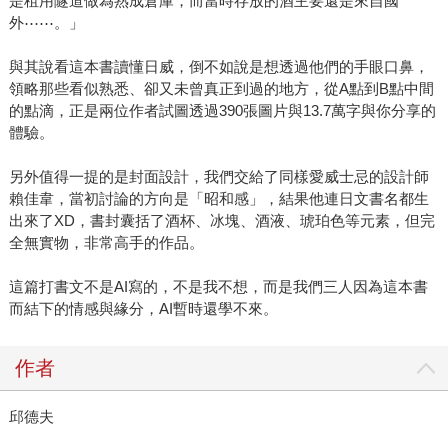
是租用隧道做為熟成倉庫，而當時存放的酒主要還是來自國
外⋯⋯。」
與其說看這本書讀懂日威，倒不如說是想透過他們的手眼口鼻，
領略那些看似熟悉、卻又未曾真正到過的地方，從A點到B點中間
的點滴，正是兩位作者試圖透過390張圖片與13.7萬字與你分享的
體驗。
另外值得一提的是封面設計，我們交給了同樣愛威士忌的設計師
賴佳韋，當初討論的方向是「昭和感」，結果他連日文書名都生
出來了XD，書封囊括了酒杯、冰塊、酒液、琥珀色等元素，但完
全無實物，非常高手的作品。
這篇打書文不是AI寫的，不是我不想，而是我們三人因為這本書
而結下的情感與緣分，AI暫時還學不來。
作者
邱德夫