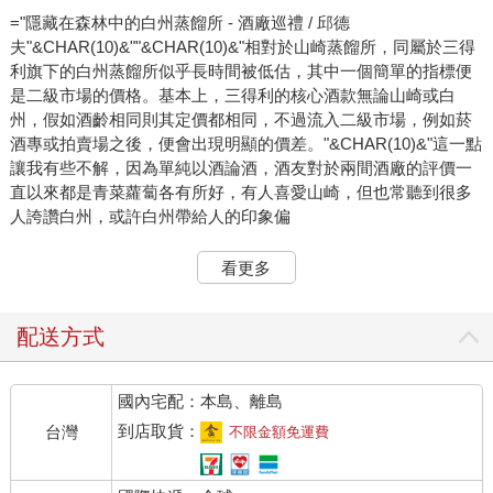
="隱藏在森林中的白州蒸餾所 - 酒廠巡禮 / 邱德
夫"&CHAR(10)&""&CHAR(10)&"相對於山崎蒸餾所，同屬於三得
利旗下的白州蒸餾所似乎長時間被低估，其中一個簡單的指標便
是二級市場的價格。基本上，三得利的核心酒款無論山崎或白
州，假如酒齡相同則其定價都相同，不過流入二級市場，例如菸
酒專或拍賣場之後，便會出現明顯的價差。"&CHAR(10)&"這一點
讓我有些不解，因為單純以酒論酒，酒友對於兩間酒廠的評價一
直以來都是青菜蘿蔔各有所好，有人喜愛山崎，但也常聽到很多
人誇讚白州，或許白州帶給人的印象偏
看更多
配送方式
國內宅配：本島、離島
到店取貨：
台灣
不限金額免運費