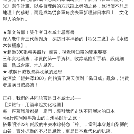
光》寫作計畫、以各自理解的方式踏上尋酒之路，旅行便不只是
地理上的移動，而是成為從多重角度去重新理解日本風土、文化
與人的創作。
★華文首部！雙作者日本威士忌專書
深入老中青三代蒸餾所，探訪日本神祕的【秩父二廠】與【水楢
木製桶廠】。
★超過390張精美照片+圖表，視覺與知識的雙重饗宴
三年實地踏查，珍貴的第一手資料。收錄蒸餾所手稿、設備細
節、熟成倉庫、地方風景。
★ 破解日威投資與收藏的迷思
從酒款「輕井澤1960」的拍賣千萬天價到「偽日威」亂象，消費
者選購日威必讀！
正好，我們的共同語言是日本威士忌──
【深旅行：用酒串起文化地圖】
每一座蒸餾所都是一扇門，導引我們走訪不同層次的日本
o繞行南阿爾卑斯山的白州蒸餾所之旅：
搭乘明治22年鋪設的中央本線特急「梓」，當列車穿越山梨縣的
山谷，窗外掠過的不只是風景，更是日本近代化的軌跡。