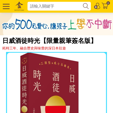
0
日威酒徒時光【限量親筆簽名版】
耗時三年、融合歷史與味蕾的深日本壯遊