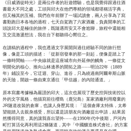
《日威酒徒時光》是兩位作者的壯遊體驗，也是我覺得跟過往酒
書最大不同之處，工頭與邱大在他們專精的領域都堪稱活字典，
但又極其的互補。我們在年前辦了一場試讀會，兩人分享為了寫
書勤跑日本各地的過程，七天自駕跑了六家酒廠，負責開車的工
頭說邱大是極佳的旅伴，既隨遇而安又不會尬聊，旅程中還能相
互交流激盪想法，我在台下都聽得心嚮往之。
在讀稿的過程中，我也透過文字展開與過往經驗不同的旅行想
像，像是工頭的描述：「從新宿發車的那一刻起，便像是踏上了
一條時間軸⋯⋯中央線就是這座城市向外延伸的觸角，一條從文
明開化的核心、推向山林邊界的開拓之路⋯⋯明治22年（1889
年）鋪設至今，它迂迴、穿山、進谷，只為繞過南阿爾卑斯山脈
的天險，開啟一條由東京通往「甲信越」的內陸通道。」
原本寫書考據極為嚴謹的邱大，這次也展現了歷史控與技術控以
外的文字風格，他描寫前往櫻島（鹿兒島）某家酒廠利用廢棄的
JR隧道改裝的倉庫，也讓人身歷其境：「這個倉庫太特殊，太希
望能踏入去親身感受，所以還是請朋友向酒廠提出申請，結果居
然獲得同意，真的讓我喜出望外⋯⋯在1990年代中後期，戶河內
町打算活化再利用這2條隧道，其中「中國釀造株式會社」的方案