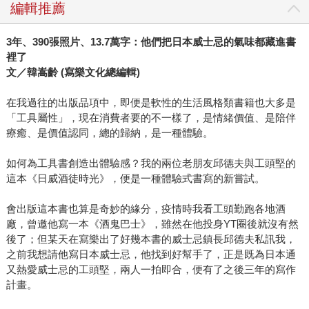
編輯推薦
3年、390張照片、13.7萬字：他們把日本威士忌的氣味都藏進書
裡了
文／韓嵩齡 (寫樂文化總編輯)
在我過往的出版品項中，即便是軟性的生活風格類書籍也大多是
「工具屬性」，現在消費者要的不一樣了，是情緒價值、是陪伴
療癒、是價值認同，總的歸納，是一種體驗。
如何為工具書創造出體驗感？我的兩位老朋友邱德夫與工頭堅的
這本《日威酒徒時光》，便是一種體驗式書寫的新嘗試。
會出版這本書也算是奇妙的緣分，疫情時我看工頭勤跑各地酒
廠，曾邀他寫一本《酒鬼巴士》，雖然在他投身YT圈後就沒有然
後了；但某天在寫樂出了好幾本書的威士忌鎮長邱德夫私訊我，
之前我想請他寫日本威士忌，他找到好幫手了，正是既為日本通
又熱愛威士忌的工頭堅，兩人一拍即合，便有了之後三年的寫作
計畫。