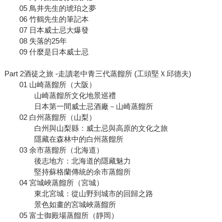
05 鳥井先生的琥珀之夢
06 竹鶴先生的筆記本
07 日本威士忌大爆發
08 失落的25年
09 什麼是日本威士忌
Part 2酒徒之旅 -走讀老中青三代蒸餾所 (工頭堅Ｘ邱德夫)
01 山崎蒸餾所（大阪）
山崎蒸餾所文化地景巡禮
日本第一間威士忌酒廠－山崎蒸餾所
02 白州蒸餾所（山梨）
白州與山梨縣：威士忌與高原的文化之旅
隱藏在森林中的白州蒸餾所
03 余市蒸餾所（北海道）
後志地方：北海道的隱藏魅力
堅持蘇格蘭傳統的余市蒸餾所
04 宮城峽蒸餾所（宮城）
東北宮城：從山野到城市的回歸之路
景色如畫的宮城峽蒸餾所
05 富士御殿場蒸餾所（靜岡）