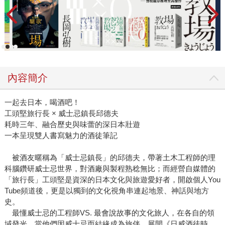
內容簡介
一起去日本，喝酒吧！
工頭堅旅行長 × 威士忌鎮長邱德夫
耗時三年、融合歷史與味蕾的深日本壯遊
一本呈現雙人書寫魅力的酒徒筆記
被酒友暱稱為「威士忌鎮長」的邱德夫，帶著土木工程師的理
科腦鑽研威士忌世界，對酒廠與製程熟稔無比；而經營自媒體的
「旅行長」工頭堅是資深的日本文化與旅遊愛好者，開啟個人You
Tube頻道後，更是以獨到的文化視角串連起地景、神話與地方
史。
最懂威士忌的工程師VS. 最會說故事的文化旅人，在各自的領
域發光，當他們因威士忌而結緣成為旅伴，展開《日威酒徒時