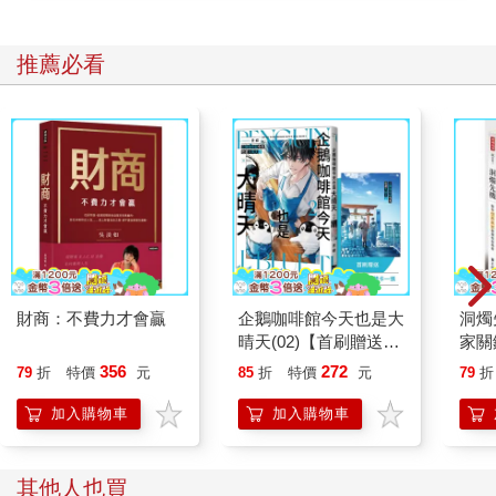
推薦必看
財商：不費力才會贏
企鵝咖啡館今天也是大
洞燭
晴天(02)【首刷贈送
家關
「謹賀新年」收藏卡】
356
272
79
折
特價
元
85
折
特價
元
79
折
加入購物車
加入購物車
其他人也買