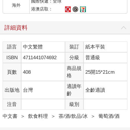
國際快遞：全球
海外
港澳店取：
詳細資料
語言
中文繁體
裝訂
紙本平裝
ISBN
4711441074692
分級
普通級
商品規
頁數
408
25開15*21cm
格
適讀年
出版地
台灣
全齡適讀
齡
注音
級別
中文書
＞
飲食料理
＞
茶/酒/飲品/冰
＞
葡萄酒/酒