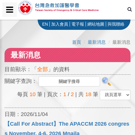
EN
加入會員
電子報
網站地圖
與我聯絡
首頁
最新消息
最新消息
最新消息
目前顯示：「
全部
」的資料
關鍵字查詢：
每頁
10
筆 | 頁次：
1
/
2
| 共
18
筆
日期：
2026/11/04
【Call For Abstract】The APACCM 2026 congres
s November. 4-6, 2026 Mnaila