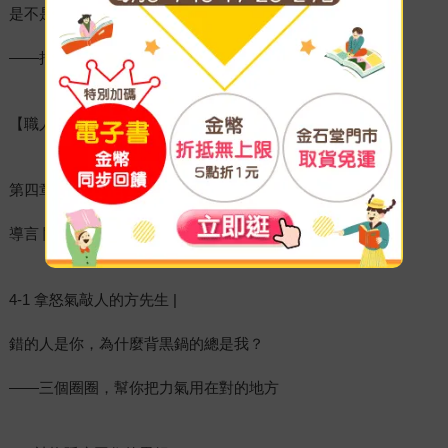
是不是一旦失敗，就等於全盤被否定？
——把失敗當路標，允許自己「暫時還不能」
【職人分享】王俊傑、路隊長、KJ莊凱傑
第四章 行動控制力：把力氣用在可以選擇的地方
導言 關於行動控制力
4-1 拿怒氣敲人的方先生 |
錯的人是你，為什麼背黒鍋的總是我？
——三個圈圈，幫你把力氣用在對的地方