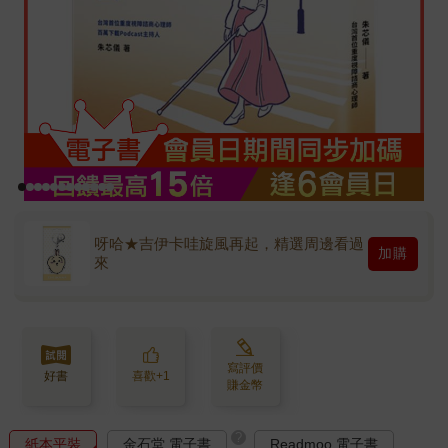
呀哈★吉伊卡哇旋風再起，精選周邊看過
加購
來
寫評價
好書
喜歡+1
賺金幣
?
紙本平裝
金石堂 電子書
Readmoo 電子書