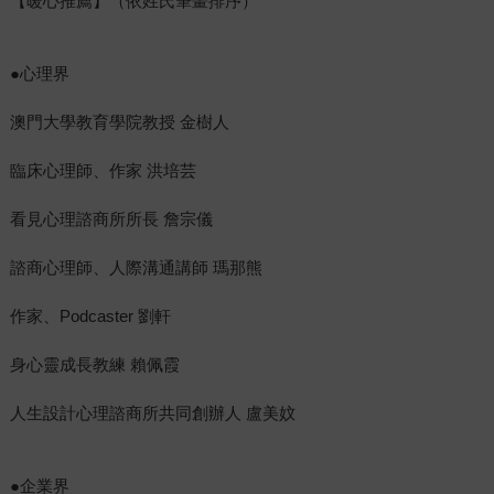
【暖心推薦】（依姓氏筆畫排序）
●心理界
澳門大學教育學院教授 金樹人
臨床心理師、作家 洪培芸
看見心理諮商所所長 詹宗儀
諮商心理師、人際溝通講師 瑪那熊
作家、Podcaster 劉軒
身心靈成長教練 賴佩霞
人生設計心理諮商所共同創辦人 盧美妏
●企業界