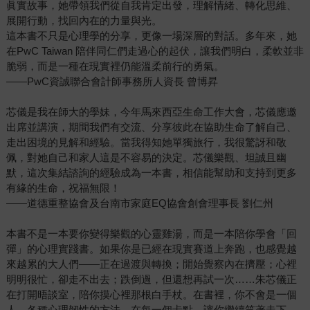
眞實故事，她帶領我們從自我肯定出發，理解情緒、轉化思維、
展開行動，找回內在的力量與光。
這本書不只是心理學的分享，更像一場深層的對話。多年來，她
在PwC Taiwan 陪伴同仁們走過心的起伏，讓我們明白，柔軟並非
脆弱，而是一種在現實裡仍能溫柔前行的勇氣。
——PwC資誠聯合會計師事務所人資長 曾博昇
芯儀是我在師大的學妹，今年馬來西亞生命工作大會，芯儀應邀
出席並講演，期間我們有交流、分享彼此在協助生命了解自己、
走出困境的見解和經驗。當我得知她單獨旅行，我很驚訝和敬
佩，對她自己和家人這是不容易的決定。芯儀樂觀、坦誠且幽
默，這次集結諮詢的經驗成為一本書，相信能幫助和支持到更多
有緣的生命，祝福無限！
——道德重整協會及台南市家庭EQ協會創會理事長 劉仁州
本書不是一本要你變得樂觀的心靈雞湯，而是一本陪你學會「回
彈」的心理實踐書。如果你是已經在現實賽道上奔跑，也感覺越
來越累的大人們——正在過渡與轉換；開始覺察內在擠壓；心裡
明明很忙，卻走不出去；跌倒過，但還想再試一次……朱芯儀正
在打開晤談室，陪你摸心裡那根白手杖。在書裡，你不會是一個
人，各種心理韌性的方法，在每一個卡點，讓你繼續笑著走下