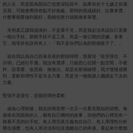
的人生，而是因為我自己也曾深陷其中。如果你在十七歲之前遇
見我，可能會覺得有點不好相處。那時的我成績好、比賽拿獎、
什麼事都要做到最好，我相信努力就能換來掌聲。
失明真正讓我崩潰的，不是看不見，而是我必須承認自己需要
一根白手杖。那根手杖不是工具，而是一個公開的證據。拿著
它，就等於告訴所有人：「我不是你們以為的那個樣子了。」
就在我以為自己跌落谷底的那段時間，我發現「咬牙撐住、不
示弱」已經行不通。我沒有選擇，只能把心拉開一點空間，不硬
矜、說需要、改思維、換做法。就是在那個縫裡，我才慢慢感覺
到，柔軟和彈性不是失去力量，而是另一種能讓人繼續走下去的
力量。
堅強不是撐住，是能回彈的柔軟
成為心理師後，我在諮商室裡一次又一次看見類似的狀態。每
個坐在我面前的人，都有自己獨特的故事，但他們的心裡也有一
根看不見的白手杖。有人用完美主義包住自己，有人用理性分析
壓住感覺，也有人用冷淡和玩笑逃離自己的疼痛。看起來什麼都