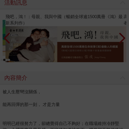
活動訊息
飛吧，鴻！：母親、我與中國（暢銷全球逾1500萬冊《鴻》最
高
新系列作）
者
內容簡介
被人生壓彎沒關係，
能再回彈的那一刻， 才是力量
明明已經很努力了，卻總覺得自己不夠好；在職場維持冷靜堅