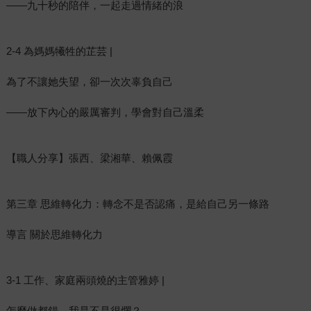
——九十秒的陪伴，一起走過情緒的浪
2-4 為媽媽犧牲的芷芸 |
為了不讓她失望，卻一次次辜負自己
——放下內心的嚴厲審判，學會對自己溫柔
【職人分享】張西、梁湘華、賴佩霞
第三章 思維轉化力：轉念不是否認痛，是給自己另一條路
導言 關於思維轉化力
3-1 工作、家庭兩頭燒的主管雅婷 |
怎麼做都錯，我是不是很爛？