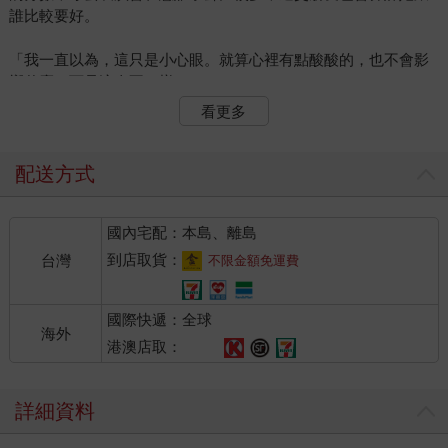
誰比較要好。
「我一直以為，這只是小心眼。就算心裡有點酸酸的，也不會影
響什麼，可是這次不一樣⋯⋯。」
看更多
前幾天，她和男朋友去參加同學聚會。席間，男友被大家誇讚
工作表現好，又有趣、健談，朋友們一陣哄笑打鬧。她坐在旁
邊，原本想一起笑，可是心裡卻忍不住泛酸。回到家後，她情緒
配送方式
爆炸，為一點小事和男友大吵了一架。
國內宅配：本島、離島
「我很丟臉。」她垂下頭，聲音很緊，「我發現自己的那個不
舒服，居然是見不得他好。我怎麼會這樣？竟然連最親近的人，
到店取貨：
台灣
不限金額免運費
我都能嫉妒成這樣子。」
國際快遞：全球
原來，我的價值綁在別人的眼光裡
海外
港澳店取：
我輕聲說：「很多人發現自己在嫉妒別人的時候，都會覺得很
自責、很羞愧，但是，嫉妒本身並沒有問題，它很正常，只是在
詳細資料
提醒妳，有些事情對妳很重要。」