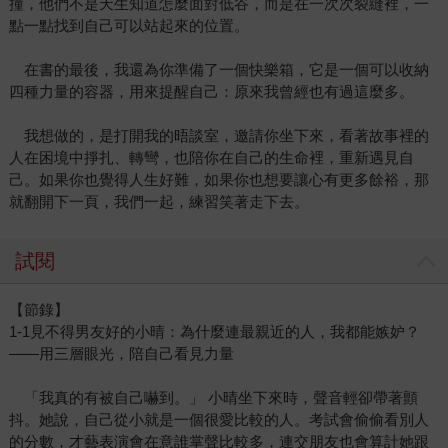
撞，他們不是天生知道怎麼面對低谷，而是在一次次裂縫裡，一
點一點找到自己可以站起來的位置。
在書的最後，我還為你準備了一個快樂箱，它是一個可以收納
四種力量的容器，用來提醒自己：原來我曾經也有過這麼多。
我想做的，是打開我的晤談室，邀請你坐下來，看著故事裡的
人在困境中掙扎、轉彎，也陪你在自己的生命裡，重新遇見自
己。如果你也覺得人生好難，如果你也想要讓心有更多餘裕，那
就翻開下一頁，我們一起，練習笑著走下去。
試閱
【節錄】
1-1見不得男友好的小晴：為什麼連最親近的人，我都能嫉妒？
——用三層眼光，陪自己看見力量
「我真的有被自己嚇到。」 小晴坐下來時，聲音輕卻帶著顫
抖。她說，自己從小就是一個很愛比較的人。考試會偷偷看別人
的分數，才藝表演會在意誰掌聲比較多，連交朋友也會算計她跟