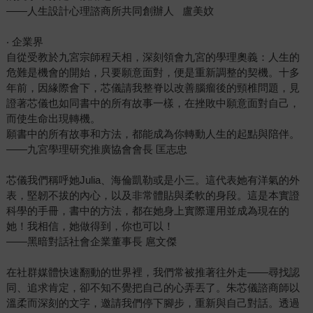
——人生設計心理諮商所共同創辦人 盧美妏
‧ 企業界
自從受教於九宮宗師程天相，深刻領會九宮的學理奧義：人生的
危難是機會的開始，只要願意面對，便是重新調整的契機。十多
年前，因緣際會下，芯儀請我整脊以改善腦瘤後的頸椎問題，見
證著芯儀也如同書中的所有故事一樣，在挫敗中願意面對自己，
而使生命出現轉機。
願書中的所有故事和方法，都能成為你轉動人生的起點與陪伴。
——九宮學理研究推廣協會會長 匡志忠
芯儀我們稱呼她Julia、海倫凱勒或是小三。這代表她有洋氣的外
表，堅韌不拔的內心，以及非常體貼與柔軟的身段。這是本實證
科學的手冊，書中的方法，都在她身上實際運用並成為現在的
她！我相信，她做得到，你也可以！
——黑暗對話社會企業董事長 扈文傑
在社群媒體快速翻動的世界裡，我們常被推著往外走——尋找認
同、追求肯定，卻不知不覺把自己的心弄丟了。朱芯儀諮商師以
溫柔而深刻的文字，邀請我們停下腳步，重新與自己對話。透過