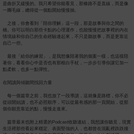
是曲折又緩慢的。我只希望你能看見，那條路不是直線，而是像
一團毛線，總得從一個點開始慢慢抽。
之後，你會看到「陪你理解」這一段，那是故事與你之間的
橋。你可以明白那些卡點的心理運作，也能慢慢把故事裡的內在
情境線和你自己的生命經驗連起來，不只是聽故事，而是更靠近
自己一些。
最後「給你的練習」，是我想像陪著我的個案一樣，也這樣陪
著你，看看你心中是否也有那根白手杖，一步步引導你讓它加一
點柔軟，也多一點彈性。
在閱讀與傾聽間找回力量
每一個篇章之前，我也放了一段導讀，這就像是路標，你不必
從頭開始讀，也不必照順序，可以從最有感的那一頁開始，從那
個你願意靠近的點，慢慢走進來。
篇章最末也附上精選的Podcast收聽連結，我想讓你聽見，現實
生活裡那些看起來穩定、表面堅強的人，也都曾在混亂裡跌跌撞