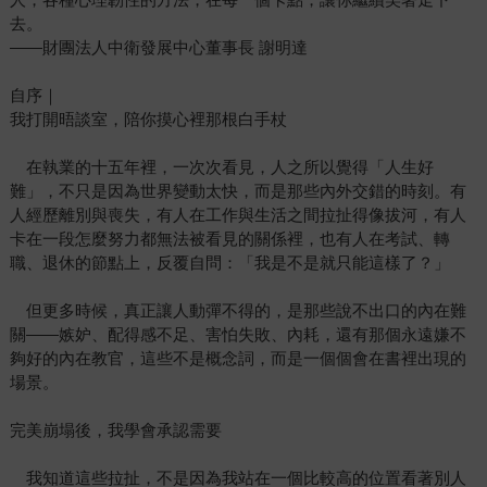
去。
——財團法人中衛發展中心董事長 謝明達
自序｜
我打開晤談室，陪你摸心裡那根白手杖
在執業的十五年裡，一次次看見，人之所以覺得「人生好
難」，不只是因為世界變動太快，而是那些內外交錯的時刻。有
人經歷離別與喪失，有人在工作與生活之間拉扯得像拔河，有人
卡在一段怎麼努力都無法被看見的關係裡，也有人在考試、轉
職、退休的節點上，反覆自問：「我是不是就只能這樣了？」
但更多時候，真正讓人動彈不得的，是那些說不出口的內在難
關——嫉妒、配得感不足、害怕失敗、內耗，還有那個永遠嫌不
夠好的內在教官，這些不是概念詞，而是一個個會在書裡出現的
場景。
完美崩塌後，我學會承認需要
我知道這些拉扯，不是因為我站在一個比較高的位置看著別人