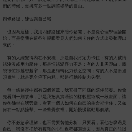
們的時候，更擁有多一點調整姿勢的自由。
四條路徑，練習讓自己鬆
也因為這樣，我用四條路徑來陪你鬆開，不是從心理學理論開
始，而是從我在這些年親眼看見人們如何卡住的方式出發整理出
來的：
有的人總覺得內在不安穩，那是自我肯定力卡住；有的人被情
緒淹沒或用力壓住，那是情緒涵容力不足；有的人非黑即白，腦
袋很忙卻越想越窄，那是思維轉化力缺乏空間；有的人不是衝過
頭累垮，就是完全停下內耗，那是行動控制力失衡。
每一條路徑中都有四個篇章，我安排了同樣的陪伴節奏。你會
先看到一則故事，那是我把真實晤談的樣貌壓縮成一段畫面，讓
你彷彿坐在我旁邊，看著一個人如何在自己的生命裡卡住，又如
何在一點點撞擊、一些些覺察裡，開始慢慢鬆動那個結。
你不必急著理解，也不需要替他分析，只要看，看他怎麼遇見
自己。我沒有把所有複雜的心理過程都寫進去，因為真正的晤談