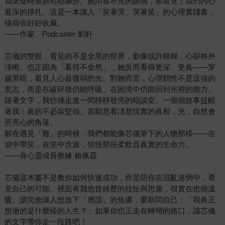
我懷疑時重新站穩腳步。她用看不見的眼睛，卻看見了我們內心
最深的掙扎。這是一本讓人「笑著哭、哭著笑」的心理實踐書，
値得你好好收藏。
——作家、Podcaster 劉軒
芯儀的雙眼，看見的不是全黑的世界，影像或許模糊，心卻格外
淸晰。也正因為「看得不全然」，她反而看得更深、更眞——穿
越黑暗，看見人心最微弱的光。對她而言，心理韌性不是逞強的
意志，而是在破碎後仍能呼吸、在困境中仍能回到光裡的能力。
隨著文字，我彷彿走進一間靜靜發亮的晤談室。一個個故事提醒
著我：眞的不必裝堅強。當願意看淸楚現實的眞相，光，自然會
照亮心的角落。
願在遇見「難」的時候，我們都能像芯儀筆下的人物那樣——在
淚中帶笑，在笑中含淚，領悟那份柔軟且眞實的生命力。
——身心靈成長教練 賴佩霞
芯儀這本書不是教你如何快速成功，而是陪你在混亂迷惘中，看
見自己的可能。裡面有我也曾經歷的拉扯與思索，很實在也很溫
暖。讀完會讓人想放下「應該」的焦慮，重新問自己：「我眞正
想過的是什麼樣的人生？」如果你也正走在轉彎的路口，讓芯儀
的文字帶你走一段路吧！