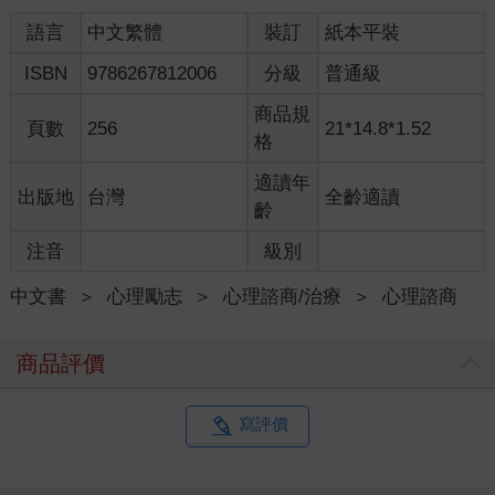
她點點頭，然後又搖搖頭：「我真的很混亂。」小晴的眉頭緊
語言
中文繁體
裝訂
紙本平裝
緊皺著，「我想不明白，為什麼我不能單純就替他高興？」
ISBN
9786267812006
分級
普通級
我問：「妳還記得，當時心裡最強烈的感覺是什麼嗎？」
商品規
頁數
256
21*14.8*1.52
她沉默很久才吐出一句：「像是被踩到。好像一瞬間，我整個
格
人變得沒價值。」
適讀年
出版地
台灣
全齡適讀
我接著追問：「妳的意思是說，他比妳更好，所以妳就變得不
齡
夠好？」
注音
級別
她聲音變得很小：「嗯，好像是。可是，不都是這樣嗎？別人
中文書
＞
心理勵志
＞
心理諮商/治療
＞
心理諮商
說你好，你才是好的。」 我搖著頭：「當然不是，別人稱讚當然
很好，但就算沒有，也不代表妳不好啊！」
商品評價
小晴怔了一下，手指發出摩擦膝蓋布料的沙沙聲。「可是，我
覺得自己沒有什麼好的啊！」
寫評價
我點點頭，緩緩說道：「小晴，妳知道嗎？這也許就是嫉妒要
告訴妳的。它不是單純要妳討厭別人，而是提醒妳，妳心裡有個
地方，一直缺乏看到自己的眼光，看不到自己的好。」