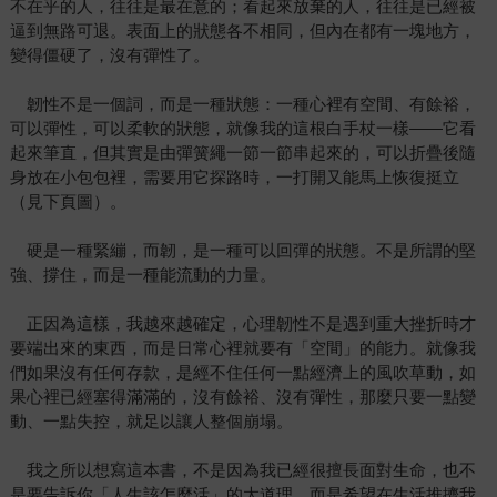
不在乎的人，往往是最在意的；看起來放棄的人，往往是已經被
逼到無路可退。表面上的狀態各不相同，但內在都有一塊地方，
變得僵硬了，沒有彈性了。
韌性不是一個詞，而是一種狀態：一種心裡有空間、有餘裕，
可以彈性，可以柔軟的狀態，就像我的這根白手杖一樣——它看
起來筆直，但其實是由彈簧繩一節一節串起來的，可以折疊後隨
身放在小包包裡，需要用它探路時，一打開又能馬上恢復挺立
（見下頁圖）。
硬是一種緊繃，而韌，是一種可以回彈的狀態。不是所謂的堅
強、撐住，而是一種能流動的力量。
正因為這樣，我越來越確定，心理韌性不是遇到重大挫折時才
要端出來的東西，而是日常心裡就要有「空間」的能力。就像我
們如果沒有任何存款，是經不住任何一點經濟上的風吹草動，如
果心裡已經塞得滿滿的，沒有餘裕、沒有彈性，那麼只要一點變
動、一點失控，就足以讓人整個崩塌。
我之所以想寫這本書，不是因為我已經很擅長面對生命，也不
是要告訴你「人生該怎麼活」的大道理，而是希望在生活推擠我