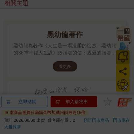
相關主題
忍耐、壓抑的背後，是在乎與體貼
「讓我們回到那天聚會的場景好嗎？在聚會當下，妳內心很不
舒服，那時候妳做了什麼嗎？」我問。
黑幼龍著作
黑幼龍為著作《人生是一場溫柔的綻放：黑幼龍
小晴垂下眼，聲音很低：「我就坐著不動，硬忍下來，還配合
著大家笑。」
的36堂幸福人生課》致讀者的信：親愛的讀者：
會
您好！ 有些書是用手寫出來。有些書是作者用腦
「好，我們先來看看那個忍。很多人失控是忍不下去的，為什
看更多
寫出來。但這本書我覺得是我用生命寫出來。我
員
麼妳忍住了？」
的一生，我的喜怒哀樂，我的嶺峰與低谷都展現
在書中了。我今年86歲了，從有知覺的年齡開
日
（中略）
始，我的感受，特別是能觸動自己、觸動他人的
感受，我都寫出來了！希望你會喜歡。 黑幼龍
「因為那是他的朋友啊，如果我怎樣，他不是很丟臉？」小晴
立即結帳
加入購物車
2025.12.30
一臉理所當然，似乎覺得這也是能說嘴的理由嗎？
※ 本商品會員日滿額金幣加碼回饋最高15倍
我看著她，語氣放得更緩：「所以，妳的忍下去，不只是壓
預計 2026/08/08 出貨
參考庫存量：2
預訂門市商品
門市庫存
抑，也有在顧慮這個場合，顧慮他的面子，我可以說，這是一種
大量採購
有意願，也能夠體貼別人的同理心嗎？」