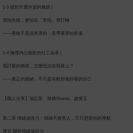
1-3 面對升遷外派的雅妍 |
我怕失敗，更怕在「害怕」裡打轉
——勇敢不是沒有害怕，是帶著害怕前進
1-4 掩埋內心陰影的社工佑承 |
我討厭的模樣，怎麼也活在我身上？
——真正的接納，不只是喜歡那個好看的自己
【職人分享】張忘形、辣媽Shania、趙懷玉
第二章 情緒涵容力：情緒不會害人，它只想當你的導航
導言 關於情緒涵容力