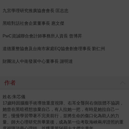
九宮學理研究推廣協會會長 匡志忠
黑暗對話社會企業董事長 扈文傑
PwC資誠聯合會計師事務所人資長 曾博昇
道德重整協會及台南市家庭EQ協會創會理事長 劉仁州
財團法人中衛發展中心董事長 謝明達
作者
姓名:朱芯儀
17歲時因腦瘤手術導致重度視障、右耳全聾與右側肢體不協調，
她曾在黑暗裡想放棄自己，有人拉她一把，有時是她拉自己一
把，慢慢學習帶著不完美前行，並將生命的傷口化為助人的力
量。師大心理研究所畢業後，成為第一位考取海峽兩岸證照的重
度視障諮商心理師，並獲選第56屆十大傑出青年。