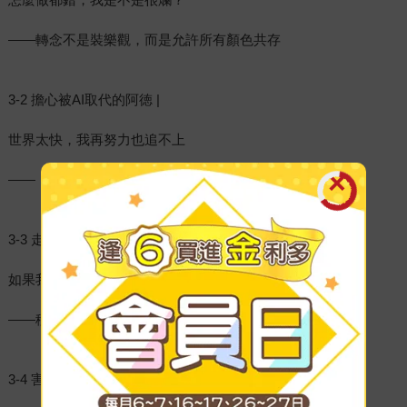
——轉念不是裝樂觀，而是允許所有顏色共存
3-2 擔心被AI取代的阿徳 |
世界太快，我再努力也追不上
——「換句話說」，找回重新出發的力量
3-3 走不出喪寵之痛的Sam |
如果我早點行動，牠或許還在
——移動思維的位置，重新找到前進的力量
3-4 害怕轉職的傳產行政怡萱 |