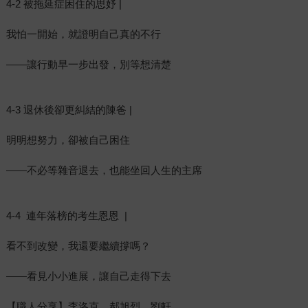
4-2 被拖延症困住的思妤 |
我怕一開始，就證明自己真的不行
——讓行動早一步出發，別等想清楚
4-3 退休後卻更糾結的陳爸 |
明明想努力，卻被自己困住
——不必等雜音退去，也能坐回人生的主席
4-4 連年落榜的考生恩恩 |
看不到改變，我還要繼續撐嗎？
——看見小小進展，讓自己走得下去
【職人分享】李洛克、郝旭烈、劉軒