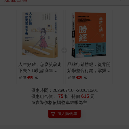
人生好難，怎麼笑著走
品牌行銷勝經：從零開
下去？16則諮商室裡
始學整合行銷，掌握
的復原練習，讓心理師
360品牌定位系統、消
定價
400
元
定價
420
元
陪你走到「我可以」
費者洞察、顧客體驗旅
程設計、年度行銷檔期
優惠時間：2026/07/10 ~2026/10/01
企劃到差異化關鍵訊
優惠組合價：
75
折
特價
615
元
息，打造品牌價值影響
※實際價格依購物車結帳為主
力
加入購物車