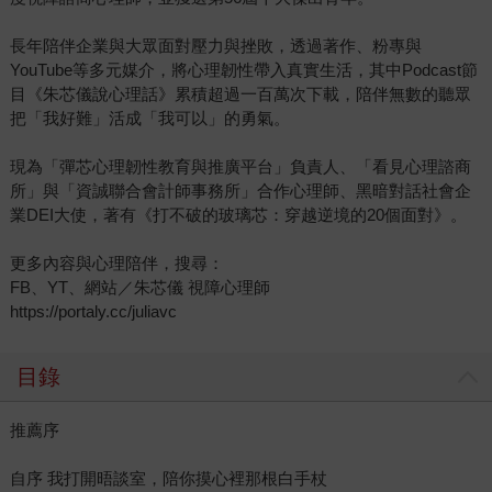
長年陪伴企業與大眾面對壓力與挫敗，透過著作、粉專與
YouTube等多元媒介，將心理韌性帶入真實生活，其中Podcast節
目《朱芯儀說心理話》累積超過一百萬次下載，陪伴無數的聽眾
把「我好難」活成「我可以」的勇氣。
現為「彈芯心理韌性教育與推廣平台」負責人、「看見心理諮商
所」與「資誠聯合會計師事務所」合作心理師、黑暗對話社會企
業DEI大使，著有《打不破的玻璃芯：穿越逆境的20個面對》。
更多內容與心理陪伴，搜尋：
FB、YT、網站／朱芯儀 視障心理師
https://portaly.cc/juliavc
目錄
推薦序
自序 我打開晤談室，陪你摸心裡那根白手杖