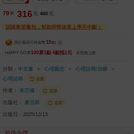
316
79
折
元
400
元
認購希望書包，幫助弱勢孩童上學不中斷！
15
預計最高可得金幣
點
?
100累1點 4點抵1元
HAPPY GO享
折抵無上限
分類：
中文書
＞
心理勵志
＞
心理諮商/治療
＞
心理諮商
追蹤
作者：
朱芯儀
追蹤
出版社：
麥浩斯
追蹤
出版日：
2025/12/13
超值合購