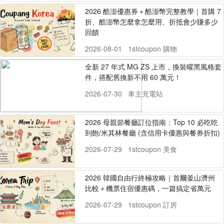
2026 酷澎優惠券＋酷澎幣完整教學｜首購 7
折、酷澎幣怎麼拿怎麼用、折抵會少賺多少
回饋
2026-08-01
1stcoupon 購物
全新 27 年式 MG ZS 上市，換裝曜黑風格套
件，搭配舊換新不用 60 萬元！
2026-07-30
車主充電站
2026 母親節餐廳訂位指南：Top 10 必吃吃
到飽/米其林餐廳 (含信用卡優惠與餐券折扣)
2026-07-29
1stcoupon 美食
2026 韓國自由行終極攻略｜首爾釜山濟州
比較＋機票住宿優惠碼，一篇搞定省萬元
2026-07-29
1stcoupon 訂房