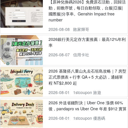
【原神兌換碼2026】免費原石活動，回歸活
動，前瞻序號，每日自動領取，台服|亞服|
國際服|分享串。Genshin Impact free
number
2026-08-08
敗家輝哥
2026銀行美元定存方案推薦：最高12%年利
率
2026-08-07
信用卡社
2026 基隆搭八重山丸去石垣島攻略｜7 房型
正式票價表＋行李 QA＋5 大必訪，通鋪單
程 NT$2,800 起
2026-08-01
1stcoupon 旅遊
2026 外送省錢對決｜Uber One 漲價 66%
後，pandapro vs Uber One 年差 $912 實算
2026-08-01
1stcoupon 優惠碼