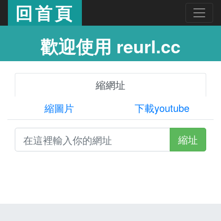
回首頁
歡迎使用 reurl.cc
縮網址
縮圖片
下載youtube
縮址