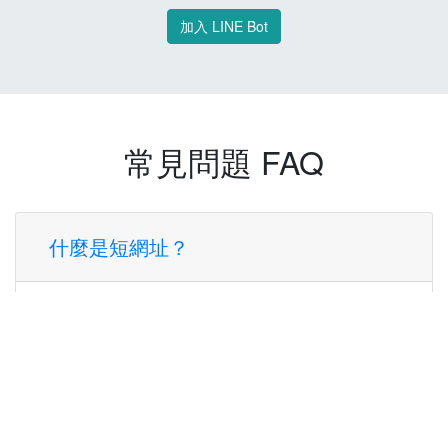
加入 LINE Bot
常見問題 FAQ
什麼是短網址？
短網址是一種將長網址轉換成簡短網址的服
務，讓您可以更方便地分享連結。
使用短網址有什麼好處？