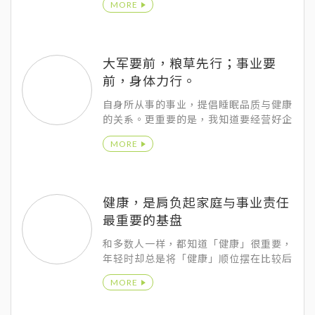
MORE
大军要前，粮草先行；事业要
前，身体力行。
自身所从事的事业，提倡睡眠品质与健康
的关系。更重要的是，我知道要经营好企
业，先有健康，才能身体力行！
MORE
健康，是肩负起家庭与事业责任
最重要的基盘
和多数人一样，都知道「健康」很重要，
年轻时却总是将「健康」顺位摆在比较后
面，随着年龄的增长，才显得逐渐重视。
MORE
但日夜忙着，也忘记自己到底多少岁数
了，看到健康检查报告时，才与李医师笑