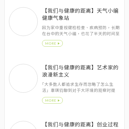
谈着。
【我们与健康的距离】天气小编
健康气象站
因为家中重视健检检查、疾病预防，长期
在台中的天气小编，也花了半天的时间至
柏忕健康管理中心做全身的健康检查。提
MORE
到健康与天气变化的关系，黄昱维也说到
两者的关系真的息息相关，除了以前常听
人说到下雨天容易让人负面情绪升高，温
度与湿度变化确实对于身体的状态会有影
【我们与健康的距离】艺术家的
响，其实这几年常听到的空污问题，像是
浪漫新主义
秋冬季节到初春这半年的期间，受到风向
以极少雨的关系造成大气扩散不加，与境
｢大多数人都追求生存而忽略了怎么生
外污染的关系，空气品质自然就会超标，
活」辜琪钧聊到对于大环境的观察时提
对于肺部健康的影响就很大。
到，但也因为这几年科技的进步，反倒让
MORE
大家开始对于生活中的温度有了更多的渴
望，而艺术家就是透过自己的创作感动人
心，让生活充满更多情感温度与美学元
素。
【我们与健康的距离】创业过程