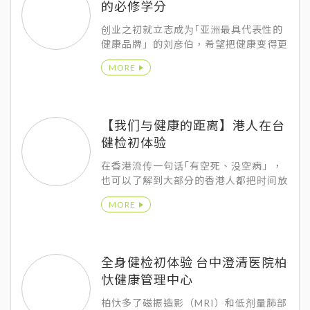
的必修学分
创业之初就立志成为｢亚洲最具代表性的
健康品牌」的刘彦伯，希望把健康变得更
有趣、更生活化、更有文化质感，更是一
MORE
种令人向往的生活风格。
【我们与健康的距离】港人在台
健检初体验
在香港流传一句话｢有空死、没空病」，
也可以了解到大部分的香港人都把时间放
在工作赚钱上，其实对于健康某种程度来
MORE
说也比较没那么重视。
全身健检初体验 台中澄清医院柏
忕健康管理中心
柏忕多了磁振造影（MRI）和低剂量肺部