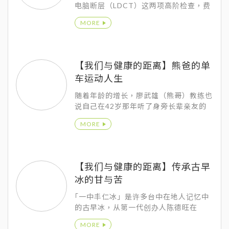
电脑断层（LDCT）这两项高阶检查，费
用却只多了2,800，所以我毫不犹豫的就
MORE
选定了设备高端、价格也合理的澄清医院
柏忕健康管理中心。
【我们与健康的距离】熊爸的单
车运动人生
随着年龄的增长，廖武雄（熊哥）教练也
说自己在42岁那年听了身旁长辈亲友的
提醒，才开始健康检查，却发现原来平常
MORE
运动锻炼，虽然体能状态维持不错，但看
不见的三高问题，让自己也意识到健检的
重要以及自己的饮食需要调整。
【我们与健康的距离】传承古早
冰的甘与苦
｢一中丰仁冰」是许多台中在地人记忆中
的古早冰，从第一代创办人陈德旺在
1946年开始，最早期是以摊车卖红茶冰
MORE
起家，现在则是台中一中商圈的知名地