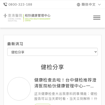
簡体中文
0800-323-188
澄
清
醫
院
柏
忕
最新消习
健
康
管
理
中
心
健检分享
健康检查去啦！台中健检推荐澄
清医院柏忕健康管理中心~一日
游！
这次健康检查大出我意料的事情是：健检
报告可以当天即时看，当天立刻解析！什
么？不用等下次？ ！