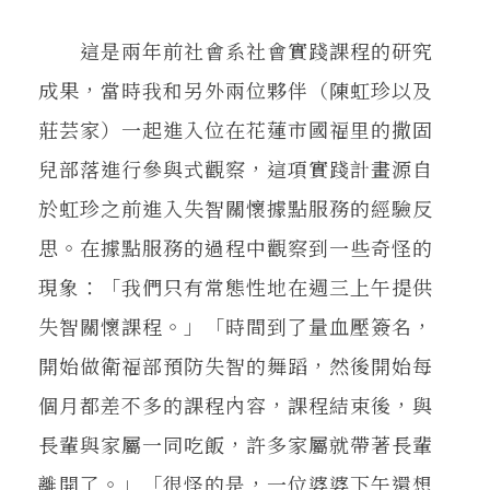
在地實踐
這是兩年前社會系社會實踐課程的研究
成果，當時我和另外兩位夥伴（陳虹珍以及
關鍵詞
莊芸家）一起進入位在花蓮市國福里的撒固
兒部落進行參與式觀察，這項實踐計畫源自
書評書介
於虹珍之前進入失智關懷據點服務的經驗反
思。在據點服務的過程中觀察到一些奇怪的
東華風景
現象：「我們只有常態性地在週三上午提供
失智關懷課程。」「時間到了量血壓簽名，
開始做衛福部預防失智的舞蹈，然後開始每
個月都差不多的課程內容，課程結束後，與
長輩與家屬一同吃飯，許多家屬就帶著長輩
離開了。」「很怪的是，一位婆婆下午還想