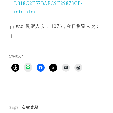
D318C2F57BAEC9F29878CE-
info.html
總計瀏覽人次： 1076
, 今日瀏覽人次：
1
分享此文：
分
享
按
按
按
按
點
到
一
一
一
一
這
L
下
下
下
下
裡
I
即
以
即
即
列
N
可
分
可
可
印
E
分
享
分
以
(
(
享
至
享
電
在
在
到
F
至
子
新
新
T
a
X
郵
視
視
h
c
(
件
窗
窗
r
e
在
傳
中
中
Tags:
在地實踐
e
b
新
送
開
開
a
o
視
連
啟
啟