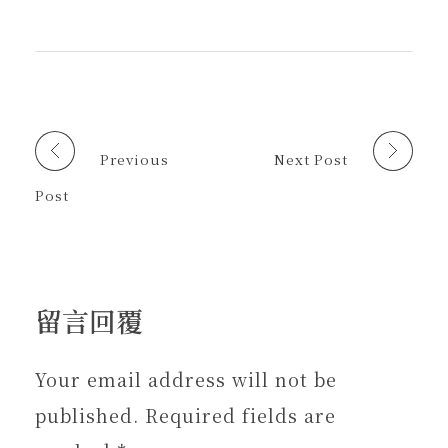
d
o
窗
結
)
)
s
k
中
給
(
(
開
朋
在
在
啟
友
新
新
)
(
視
視
在
窗
窗
新
中
中
視
開
開
窗
啟
啟
中
)
)
開
啟
Previous
Next Post
)
Post
留言回覆
Your email address will not be
published. Required fields are