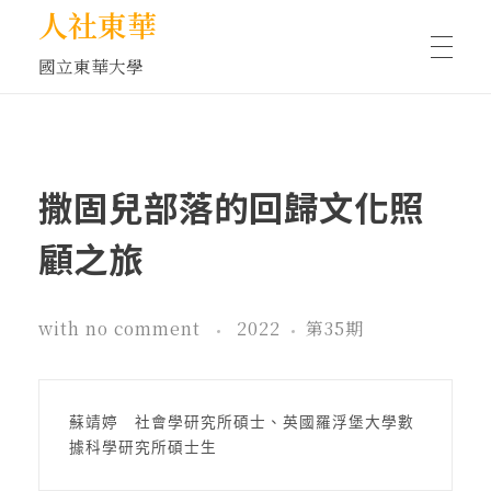
人社東華
國立東華大學
人物訪談/側寫
撒固兒部落的回歸文化照
藝文空間
顧之旅
文化沙龍
with
no comment
2022
第35期
全球視野
蘇靖婷　社會學研究所碩士、英國羅浮堡大學數
據科學研究所碩士生