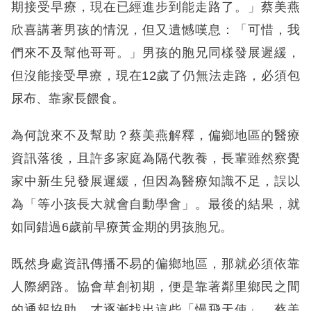
期接受早療，現在已經進步到能走路了。」蔡美燕
欣喜講著男孩的情況，但又遺憾嘆息：「可惜，我
們來不及幫他哥哥。」男孩的胞兄同樣發展遲緩，
但沒能接受早療，現在12歲了仍無法走路，必須包
尿布、靠家長餵食。
為何說來不及幫助？蔡美燕解釋，偏鄉地區的醫療
資訊落後，且許多家庭為隔代教養，長輩雖然察覺
家中新生兒發展遲緩，但因為醫療知識不足，誤以
為「等小孩長大就會自動學會」。最後的結果，就
如同錯過6歲前早療黃金期的男孩胞兄。
既然身處資訊傳播不易的偏鄉地區，那就必須依靠
人際網路。協會草創初期，便是靠著鄰里鄉民之間
的通報協助，才逐漸找出這些「慢飛天使」。蔡美