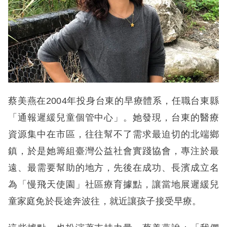
蔡美燕在2004年投身台東的早療體系，任職台東縣
「通報遲緩兒童個管中心」。她發現，台東的醫療
資源集中在市區，往往幫不了需求最迫切的北端鄉
鎮，於是她籌組臺灣公益社會實踐協會，專注於最
遠、最需要幫助的地方，先後在成功、長濱成立名
為「慢飛天使園」社區療育據點，讓當地展遲緩兒
童家庭免於長途奔波往，就近讓孩子接受早療。