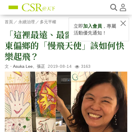
首頁
永續治理
多元平權
立即
加入會員
，專屬
「這裡最遠、最需要幫助」 台
活動優先通知！
東偏鄉的「慢飛天使」該如何快
樂起飛？
Asuka Lee、張正
2019-08-14
3163