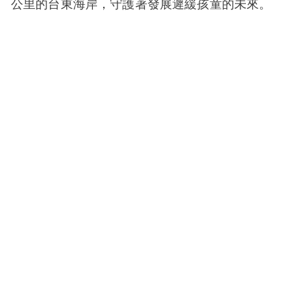
公里的台東海岸，守護著發展遲緩孩童的未來。
（本文稿費全數捐贈給社團法人臺灣公益社會實踐
協會）
專欄反映作者意見，不代表本社立場