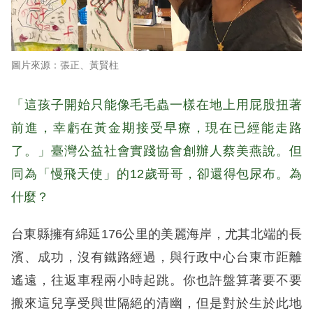
張正、黃賢柱
「這孩子開始只能像毛毛蟲一樣在地上用屁股扭著
前進，幸虧在黃金期接受早療，現在已經能走路
了。」臺灣公益社會實踐協會創辦人蔡美燕說。但
同為「慢飛天使」的12歲哥哥，卻還得包尿布。為
什麼？
台東縣擁有綿延176公里的美麗海岸，尤其北端的長
濱、成功，沒有鐵路經過，與行政中心台東市距離
遙遠，往返車程兩小時起跳。你也許盤算著要不要
搬來這兒享受與世隔絕的清幽，但是對於生於此地