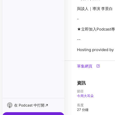
--
Hosting provided b
單集網頁
資訊
節目
今周大耳朵
在 Podcast 中打開
長度
27 分鐘