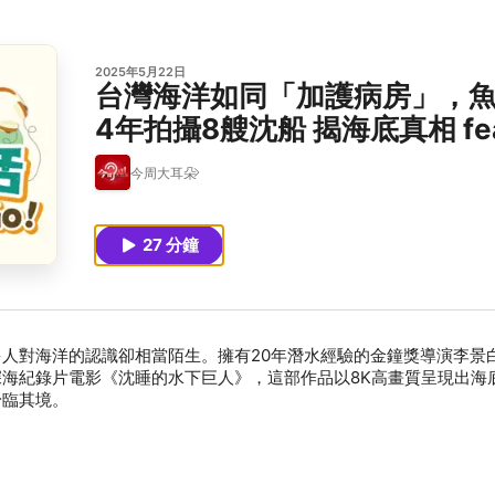
2025年5月22日
台灣海洋如同「加護病房」，魚
4年拍攝8艘沈船 揭海底真相 feat
EP63
今周大耳朵
27 分鐘
人對海洋的認識卻相當陌生。擁有20年潛水經驗的金鐘獎導演李景
海紀錄片電影《沈睡的水下巨人》，這部作品以8K高畫質呈現出海