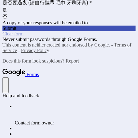
是否要過夜 (請自行攜帶 毛巾 牙刷牙膏)
*
是
否
A copy of your responses will be emailed to .
Submit
Clear form
Never submit passwords through Google Forms.
This content is neither created nor endorsed by Google. -
Terms of
Service
-
Privacy Policy
Does this form look suspicious?
Report
Forms
Help and feedback
Contact form owner