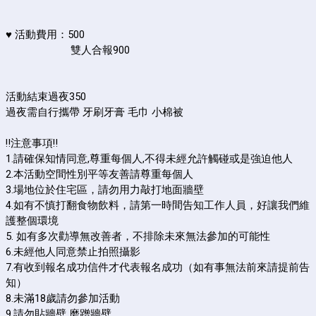
♥ 活動費用：500
雙人合報900
活動結束過夜350
過夜需自行攜帶 牙刷牙膏 毛巾 小棉被
‼️注意事項‼️
1.請確保知情同意,尊重每個人,不得未經允許觸碰或是強迫他人
2.本活動空間性別平等友善請尊重每個人
3.場地位於住宅區，請勿用力敲打地面牆壁
4.如有不慎打翻食物飲料，請第一時間告知工作人員，好讓我們維
護整個環境
5. 如有多次勸導無改善者，不排除未來無法參加的可能性
6.未經他人同意禁止拍照攝影
7.有收到報名成功信件才代表報名成功（如有事無法前來請提前告
知）
8.未滿18歲請勿參加活動
9.請勿貼牆壁 磨蹭牆壁