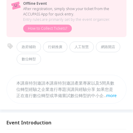
Offline Event
After registration, simply show your ticket from the
ACCUPASS App for quick entry.
Entry rules are primarily set by the event organizer.
How to Collect Tickets?
政府補助
行銷推廣
人工智慧
網路開店
數位轉型
本講座特別邀請本講座特別邀請產業專家以及5間具數
位轉型經驗之企業進行專題演講與經驗分享 如果您是
正在進行數位轉型或準備嘗試數位轉型的中小企業，現
...
more
在就讓產業專家與成功前輩們來為您解惑吧！ 該如何
開始數位轉型第一步？ 我的企業適合數位轉型嗎？ 數
位轉型能達到什麼樣的成果呢？
Event Introduction