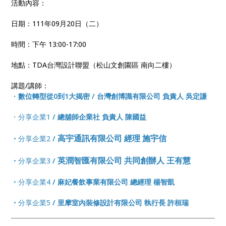
活動內容：
日期：111年09月20日（二）
時間：下午 13:00-17:00
地點：TDA台灣設計聯盟（松山文創園區 南向二樓）
講題/講師：
・
數位轉型從0到1大揭密 / 台灣創博識有限公司 負責人 吳定謙
・分享企業1
/ 總舖師企業社 負責人 陳國益
高宇通訊有限公司 經理 施宇信
・
分享企業2
/
英潤智匯有限公司 共同創辦人 王有慧
・
分享企業3
/
・
分享企業4
/
麻妃餐飲事業有限公司 總經理 楊智凱
・
分享企業5
/
里摩室內裝修設計有限公司 執行長 許桓瑞