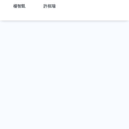
楊智凱
許桓瑞