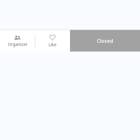
Closed
Organizer
Like
You may like
2026.08.15 (Sat) - 08.22 (Sat)
2026.08.15 (Sat) - 0
【親子手作體驗】哈東派對！
「共織宇宙」