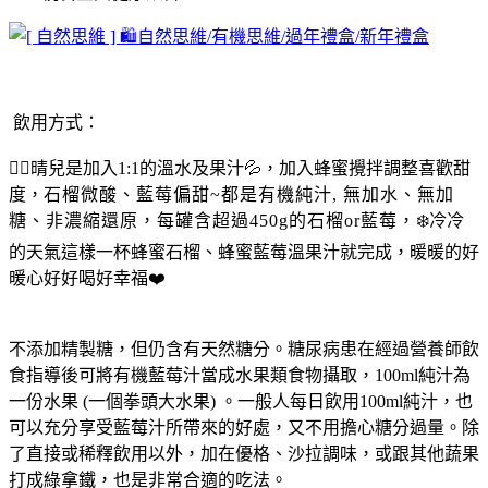
飲用方式：
🧚‍♀️晴兒是加入1:1的溫水及果汁💦，加入蜂蜜攪拌調整喜歡甜
度，
石榴微酸、藍莓偏甜
~
都是有機純汁
,
無加水、無加
糖、非濃縮還原，每罐含超過
450g
的石榴
or
藍莓，
❄️冷冷
的天氣這樣一杯蜂蜜石榴、蜂蜜藍莓溫果汁就完成，暖暖的好
暖心好好喝好幸福❤️
不添加精製糖，但仍含有天然糖分。糖尿病患在經過營養師飲
食指導後可將有機藍莓汁當成水果類食物攝取，100ml純汁為
一份水果 (一個拳頭大水果) 。一般人每日飲用100ml純汁，也
可以充分享受藍莓汁所帶來的好處，又不用擔心糖分過量。除
了直接或稀釋飲用以外，加在優格、沙拉調味，或跟其他蔬果
打成綠拿鐵，也是非常合適的吃法。