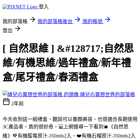
登入
我的部落格
我的部落格後台
我的帳號
登出
[ 自然思維 ] &#128717;自然思
維/有機思維/過年禮盒/新年禮
盒/尾牙禮盒/春酒禮盒
晴兒の異想世界的部落格
2年前
今天收到這一組禮盒，聽說可以養顏美容、也很適合長期使用
3C產品者，真的很好奇，💻上網搜尋一下看到🫐《自然思
維》💙有機藍莓原汁-350mlx2入、❤️有機石榴原汁-350mlx2入