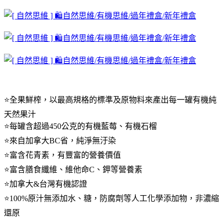
⭐️全果鮮榨，以最高規格的標準及原物料來產出每一罐有機純
天然果汁
⭐️每罐含超過450公克的有機藍莓、有機石榴
⭐️來自加拿大BC省，純淨無汙染
⭐️富含花青素，有豐富的營養價值
⭐️富含膳食纖維、維他命C、鉀等營養素
⭐️加拿大&台灣有機認證
⭐️100%原汁無添加水、糖，防腐劑等人工化學添加物，非濃縮
還原