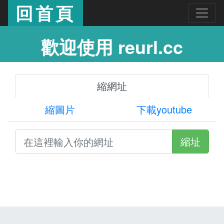
回首頁
歡迎使用 reurl.cc
縮網址
縮圖片
下載youtube
縮址