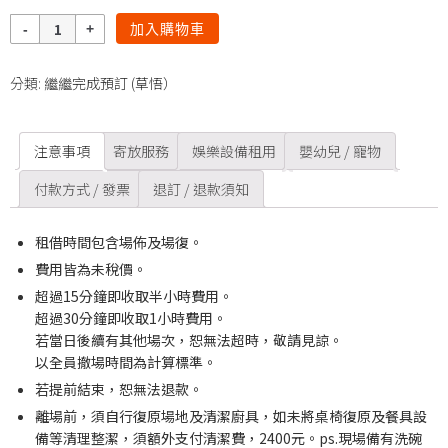
數
加入購物車
量
分類:
繼繼完成預訂 (草悟）
注意事項
寄放服務
娛樂設備租用
嬰幼兒 / 寵物
付款方式 / 發票
退訂 / 退款須知
租借時間包含場佈及場復。
費用皆為未稅價。
超過15分鐘即收取半小時費用。
超過30分鐘即收取1小時費用。
若當日後續有其他場次，恕無法超時，敬請見諒。
以全員撤場時間為計算標準。
若提前結束，恕無法退款。
離場前，須自行復原場地及清潔廚具，如未將桌椅復原及餐具設
備等清理整潔，須額外支付清潔費，2400元。ps.現場備有洗碗