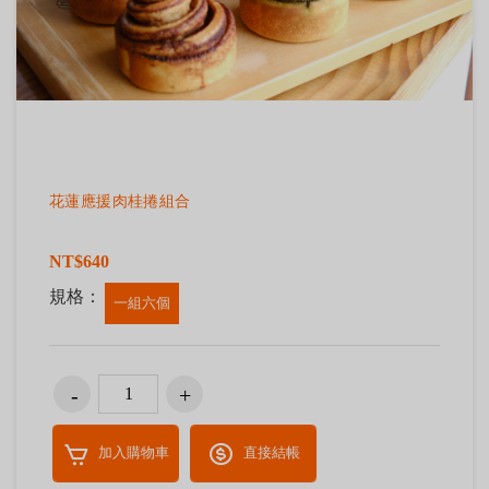
花蓮應援肉桂捲組合
NT$640
規格：
一組六個
加入購物車
直接結帳