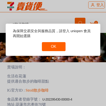
登入
0
stroll散步咖啡
Reset
為保障交易安全與服務品質，請登入 uniopen 會員
Focus
再開始選購
OK
Reset
Focus
賣場說明：
生活在花蓮
提供適合散步的咖啡甜點
IG官方ID :
Stroll散步咖啡
食品業者登錄字號：
U-
202295430-00000-4
地址:花蓮市忠孝街70號