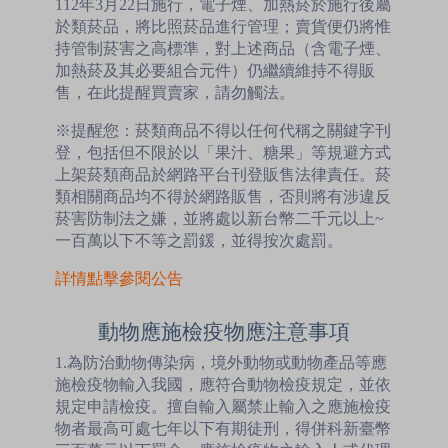
112年3月22日施行，電子煙、加熱菸於施行後屬
於類菸品，將比照菸品進行管理；賣貨便仍將惟
持管制菸害之高標準，對上述商品（含電子煙、
加熱菸及其必要組合元件）仍繼續維持不得販
售，在此提醒買賣家，請勿觸法。
※提醒您：菸類商品不得以任何代稱之關鍵字刊
登，包括但不限於以「果汁、糖果」等規避方式
上架菸類商品於網路平台刊登販售法律責任。菸
類相關商品均不得於網路販售，否則將有涉違反
菸害防制法之嫌，並將處以新台幣二千元以上~
一百萬以下不等之罰鍰，並得按次處罰。
詳情點擊參閱公告
動物應施檢疫物應注意事項
1.為防治動物傳染病，境外動物或動物產品等應
施檢疫物輸入我國，應符合動物檢疫規定，並依
規定申請檢疫。擅自輸入屬禁止輸入之應施檢疫
物者最高可處七年以下有期徒刑，得併科新臺幣