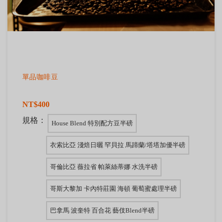
單品咖啡豆
NT$400
規格：
House Blend 特別配方豆半磅
衣索比亞 淺焙日曬 罕貝拉 馬蹄蘭/塔塔加優半磅
哥倫比亞 薇拉省 帕萊絲蒂娜 水洗半磅
哥斯大黎加 卡內特莊園 海頓 葡萄蜜處理半磅
巴拿馬 波奎特 百合花 藝伎Blend半磅