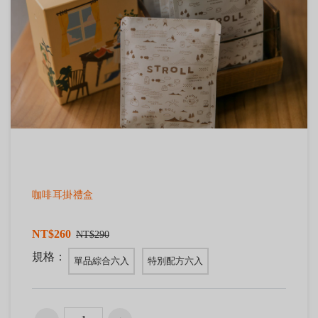
咖啡耳掛禮盒
NT$260
NT$290
規格：
單品綜合六入
特別配方六入