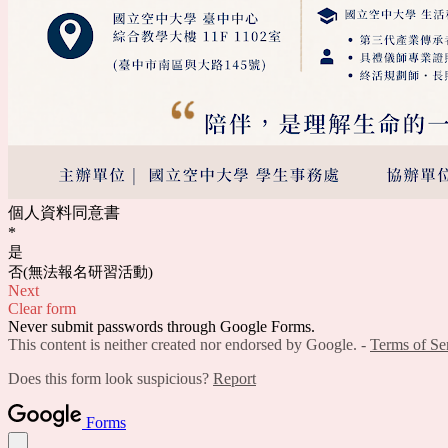
個人資料同意書
*
是
否(無法報名研習活動)
Next
Clear form
Never submit passwords through Google Forms.
This content is neither created nor endorsed by Google. -
Terms of Se
Does this form look suspicious?
Report
Forms