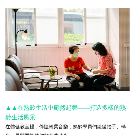
▲▲在熟齡生活中翩然起舞——打造多樣的熟
齡生活風景
在體健教室裡，伴隨輕柔音樂，熟齡學員們緩緩抬手、轉