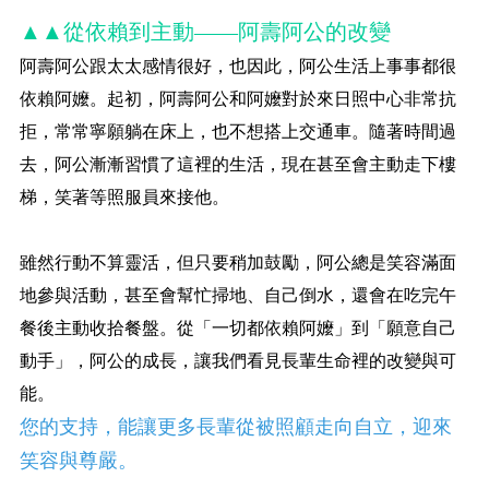
▲▲從依賴到主動——阿壽阿公的改變
阿壽阿公跟太太感情很好，也因此，阿公生活上事事都很
依賴阿嬤。起初，阿壽阿公和阿嬤對於來日照中心非常抗
拒，常常寧願躺在床上，也不想搭上交通車。隨著時間過
去，阿公漸漸習慣了這裡的生活，現在甚至會主動走下樓
梯，笑著等照服員來接他。
雖然行動不算靈活，但只要稍加鼓勵，阿公總是笑容滿面
地參與活動，甚至會幫忙掃地、自己倒水，還會在吃完午
餐後主動收拾餐盤。從「一切都依賴阿嬤」到「願意自己
動手」，阿公的成長，讓我們看見長輩生命裡的改變與可
能。
您的支持，能讓更多長輩從被照顧走向自立，迎來
笑容與尊嚴。