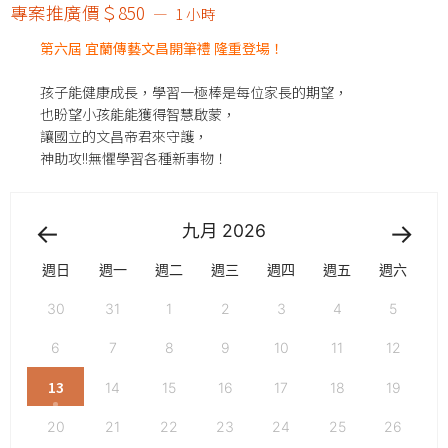
專案推廣價＄850
1 小時
第六屆 宜蘭傳藝文昌開筆禮 隆重登場！
孩子能健康成長，學習一極棒是每位家長的期望，
也盼望小孩能能獲得智慧啟蒙，
讓國立的文昌帝君來守護，
神助攻!!無懼學習各種新事物！
九月
2026
週日
週一
週二
週三
週四
週五
週六
30
31
1
2
3
4
5
6
7
8
9
10
11
12
13
14
15
16
17
18
19
20
21
22
23
24
25
26