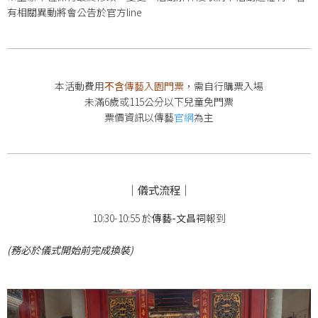
有相關異動將會公告於官方line
本活動費用
不含
傳藝入園門票
，需自行購票入場
未滿6歲或115公分以下兒童免門票
票價資訊以傳藝
官網
為主
｜儀式流程｜
10:30-10:55 於
傳藝-
文昌祠
報到
(務必於儀式開始前完成換裝)