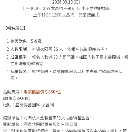
2026.09.13
(日)
上午10:30-10:55 文昌祠－報到 及 小朋友禮服換裝
上午11:00-12:00 文昌祠－開筆禮儀式
【報名須知】
參與對象：5-9歲
人數限制：
本場次限額
36
人，依報名先後順序為準。
成團標準：
報名人數滿 30 人即開團。如因人數不足未能開辦，將
主動聯繫退款事宜。
及早報名：
席次有限，建議儘早報名以利主辦單位確認成團狀
況。
活動費用：
專案優惠價＄850/位
(原價＄890/位)
地點：宜蘭傳藝園區-文昌祠
協辦單位：財團法人全聯善美的文化藝術基金會
贊助單位：利百代國際實業股份有限公司
※主辦單位保有最終修改、變更、活動解釋及取消本活動之權利，若