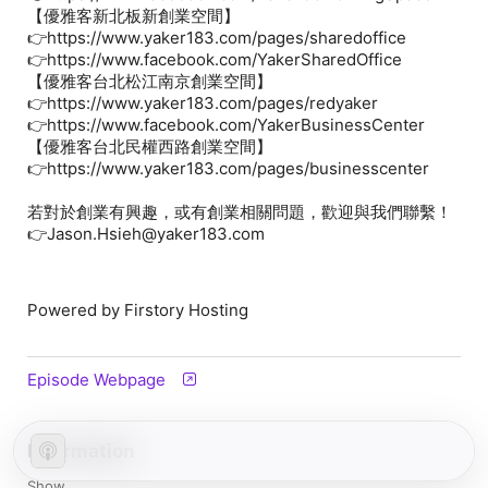
【優雅客新北板新創業空間】
👉https://www.yaker183.com/pages/sharedoffice
👉https://www.facebook.com/YakerSharedOffice
【優雅客台北松江南京創業空間】
👉https://www.yaker183.com/pages/redyaker
👉https://www.facebook.com/YakerBusinessCenter
【優雅客台北民權西路創業空間】
👉https://www.yaker183.com/pages/businesscenter
若對於創業有興趣，或有創業相關問題，歡迎與我們聯繫！
👉Jason.Hsieh@yaker183.com
Powered by Firstory Hosting
Episode Webpage
Information
Show