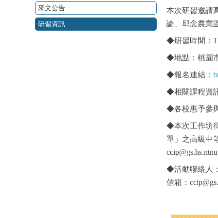
來文公告
本次研習邀請
論、邱念農業
研習資訊
◆研習時間：112
◆地點：桃園
◆報名連結：
h
◆相關課程資
◆各校惠予參
◆本次工作坊
單」之高級中
ccip@gs.hs.ntnu
◆活動聯絡人
信箱：ccip@gs.h