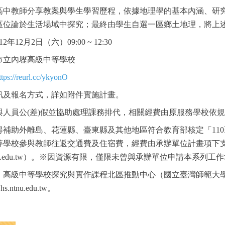
高中教師分享教案與學生學習歷程，依據地理學的基本內涵、研
區位論於生活場域中探究；最終由學生自選一區鄉土地理，將上
年12月2日（六）09:00 ~ 12:30
市立內壢高級中等學校
ttps://reurl.cc/ykyonO
訊及報名方式，詳如附件實施計畫。
與人員公(差)假並協助處理課務排代，相關經費由原服務學校依
得補助外離島、花蓮縣、臺東縣及其他地區符合教育部核定「110
等學校參與教師往返交通費及住宿費，經費由承辦單位計畫項下
.edu.tw
）。※因資源有限，僅限未曾與承辦單位申請本系列工作
：高級中等學校探究與實作課程北區推動中心（國立臺灣師範大
s.ntnu.edu.tw。