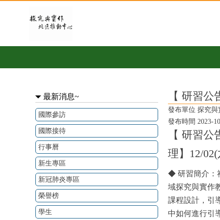
跳過上區塊
【 研習公告】社會領域探究與實作
:::
【 研習公
最新消息~
發布單位 探究
國際參訪
發布時間 2023-10-2
國際接待
【 研習
行事曆
理】12/02(
新生專區
◆ 研習簡介
新冠肺炎專區
域探究與實作
榮譽榜
課程設計，引
學生
中如何進行引