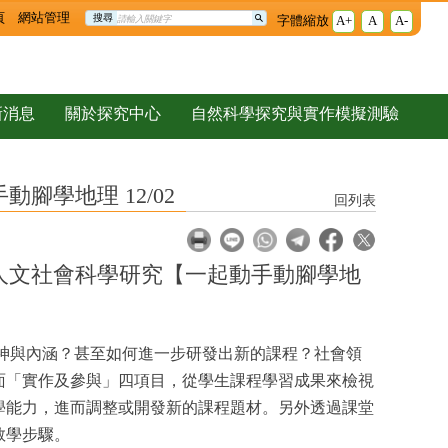
頁
網站管理
搜尋
字體縮放
A+
A
A-
/02 - 高級中等學校探究與實作課
新消息
關於探究中心
自然科學探究與實作模擬測驗
腳學地理 12/02
回列表
人文社會科學研究【一起動手動腳學地
神與內涵？甚至如何進一步研發出新的課程？社會領
面「實作及參與」四項目，從學生課程學習成果來檢視
學能力，進而調整或開發新的課程題材。另外透過課堂
教學步驟。