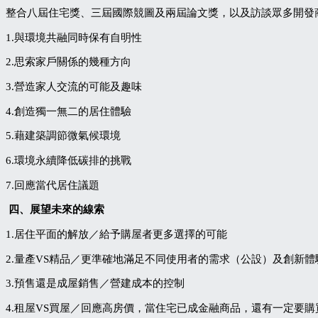
整合八屆住宅獎、三屆國際競圖及兩屆論文獎，以及訪談眾多開發
1.與環境共融同時保有自明性
2.思索家戶關係的幾種方向
3.營造家人交流的可能及趣味
4.創造獨一無二的居住體驗
5.藉建築調節微氣候環境
6.環境永續降低碳排的挑戰
7.回應當代居住議題
四、展望未來的線索
1.居住平面的解放／給予購屋者更多選擇的可能
2.量產VS精品／更準確地滿足不同使用者的需求（公設）及創新體
3.預售還是成屋銷售／營建成本的控制
4.租屋VS買屋／回應高房價，當住宅已成金融商品，還有一定要購