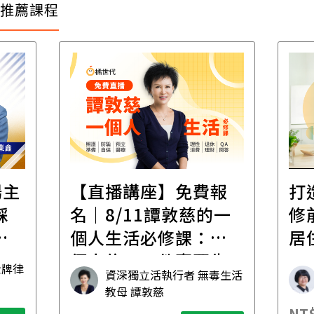
推薦課程
場主
【直播講座】免費報
打
踩
名｜8/11譚敦慈的一
修
職
個人生活必修課：一
居
個人住，五件事要先
金牌律
資深獨立活執行者 無毒生活
想清楚！
教母 譚敦慈
NT$