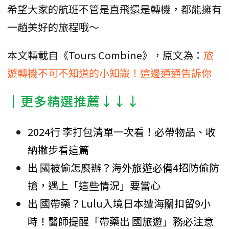
希望大家的航班不管是直飛還是轉機，都能擁有
一趟美好的旅程哦～
本文轉載自《Tours Combine》，原文為：
旅
遊轉機不可不知道的小知識！這邊通通告訴你
│更多精選推薦↓↓↓
2024行 李打包清單一次看！必帶物品、收
納撇步看這篇
出 國被偷怎麼辦？海外旅遊必備4招防偷防
搶，遇上「這些情況」要當心
出 國帶藥？Lulu入境日本遭海關扣留9小
時！醫師提醒「帶藥出 國旅遊」務必注意