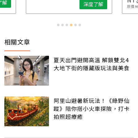
了解
深度了解
原價
N
相關文章
夏天出門避開高溫 解鎖雙北4
大地下街的隱藏版玩法與美食
阿里山避暑新玩法！《綠野仙
蹤》陪你搭小火車探險，打卡
拍照超療癒