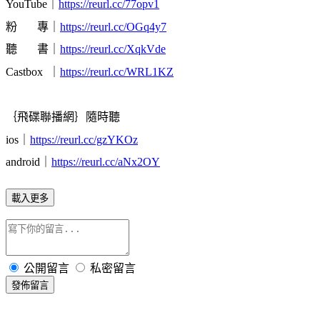
YouTube｜
https://reurl.cc/77opv1
粉 專｜
https://reurl.cc/OGq4y7
聽 書｜
https://reurl.cc/XqkVde
Castbox ｜
https://reurl.cc/WRL1KZ
｛飛碟聯播網｝隨時聽
ios｜
https://reurl.cc/gzYKOz
android｜
https://reurl.cc/aNx2OY
載入更多
公開留言
私密留言
發佈留言