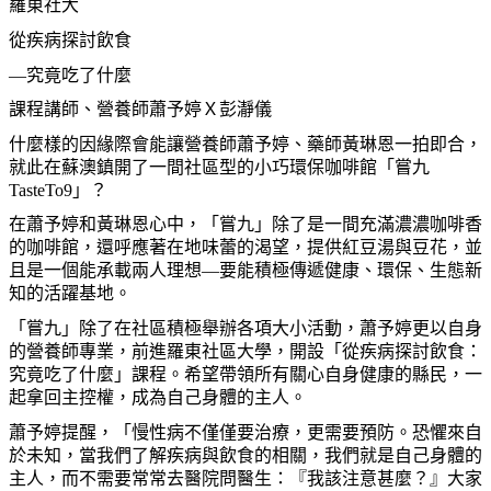
羅東社大
從疾病探討飲食
—究竟吃了什麼
課程講師、營養師蕭予婷Ｘ彭瀞儀
什麼樣的因緣際會能讓營養師蕭予婷、藥師黃琳恩一拍即合，
就此在蘇澳鎮開了一間社區型的小巧環保咖啡館「嘗九
TasteTo9」？
在蕭予婷和黃琳恩心中，「嘗九」除了是一間充滿濃濃咖啡香
的咖啡館，還呼應著在地味蕾的渴望，提供紅豆湯與豆花，並
且是一個能承載兩人理想—要能積極傳遞健康、環保、生態新
知的活躍基地。
「嘗九」除了在社區積極舉辦各項大小活動，蕭予婷更以自身
的營養師專業，前進羅東社區大學，開設「從疾病探討飲食：
究竟吃了什麼」課程。希望帶領所有關心自身健康的縣民，一
起拿回主控權，成為自己身體的主人。
蕭予婷提醒，「慢性病不僅僅要治療，更需要預防。恐懼來自
於未知，當我們了解疾病與飲食的相關，我們就是自己身體的
主人，而不需要常常去醫院問醫生：『我該注意甚麼？』大家