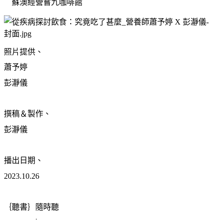
蘇澳經營嘗九咖啡館
照片提供、
蕭予婷
彭瀞儀
撰稿＆製作、
彭瀞儀
播出日期、
2023.10.26
｛聽書｝隨時聽