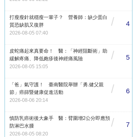
打瘦瘦針就穩瘦一輩子？ 營養師：缺少蛋白
/
4
質恐缺肌又復胖
2026-08-05 07:40
皮蛇痛起來真要命！ 醫：「神經阻斷術」助
/
5
緩解疼痛、降低皰疹後神經痛風險
2026-08-05 15:05
「爸」氣守護！ 臺南醫院舉辦「勇.健父親
/
6
節」癌篩暨健康促進活動
2026-08-06 20:14
慎防乳癌術後大象手 醫：臂圍增2公分即應預
/
7
防淋巴水腫
2026-08-05 08:20