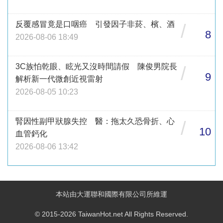
反覆感冒竟是口咽癌 引發因子非菸、檳、酒
/
8
2026-08-06 18:49
3C族怕乾眼、眩光又沒時間請假 陳俊男院長
/
9
解析新一代微創近視雷射
2026-08-05 10:23
腎因性副甲狀腺失控 醫：拖太久恐骨折、心
/
10
血管鈣化
2026-08-06 13:42
本站由大運聯和國際有限公司所維運
© 2015-2026 TaiwanHot.net All Rights Reserved.