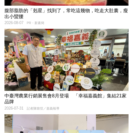
腹部脂肪的「剋星」找到了，常吃這幾物，吃走大肚囊，瘦
出小蠻腰
2026-08-07
PR・新素簡
中臺灣農業行銷展售會8月登場 「幸福嘉義館」集結21家
品牌
2026-07-31
記者陳致愷／嘉義報導