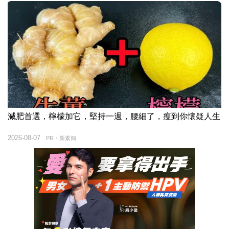
減肥首選，檸檬加它，堅持一週，腰細了，瘦到你懷疑人生
2026-08-07
PR・新素簡