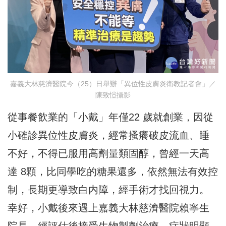
嘉義大林慈濟醫院今（25）日舉辦「異位性皮膚炎衛教記者會」／
陳致愷攝影
從事餐飲業的「小戴」年僅22 歲就創業，因從
小確診異位性皮膚炎，經常搔癢破皮流血、睡
不好，不得已服用高劑量類固醇，曾經一天高
達 8顆，比同學吃的糖果還多，依然無法有效控
制，長期更導致白内障，經手術才找回視力。
幸好，小戴後來遇上嘉義大林慈濟醫院賴寧生
院長，經評估後接受生物製劑治療，症狀明顯