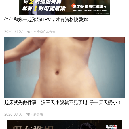
伴侶和妳一起預防HPV，才有資格說愛妳！
2026-08-07
PR・台灣癌症基金會
起床就先做件事，沒三天小腹就不見了! 肚子一天天變小！
2026-08-07
PR・新素簡