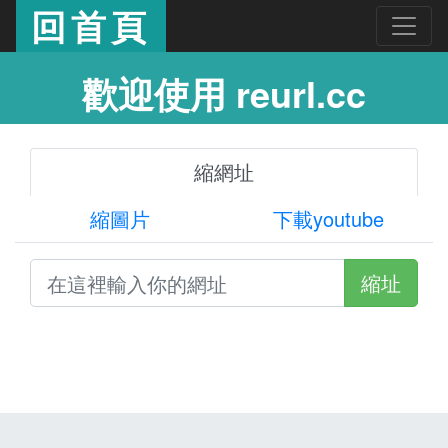
回首頁
歡迎使用 reurl.cc
縮網址
縮圖片
下載youtube
縮址