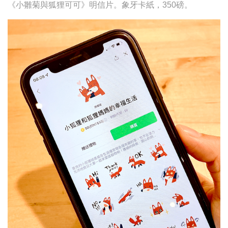
《小雛菊與狐狸可可》明信片。象牙卡紙，350磅。