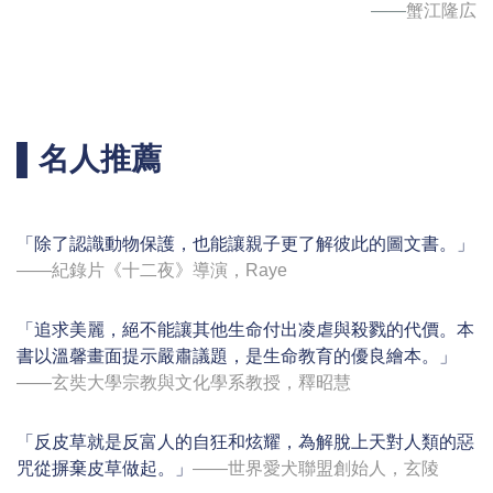
——
蟹江隆広
▌名人推薦
「除了認識動物保護，也能讓親子更了解彼此的圖文書。」
——紀錄片《十二夜》導演，Raye
「追求美麗，絕不能讓其他生命付出凌虐與殺戮的代價。本
書以溫馨畫面提示嚴肅議題，是生命教育的優良繪本。」
——玄奘大學宗教與文化學系教授，釋昭慧
「反皮草就是反富人的自狂和炫耀，為解脫上天對人類的惡
咒從摒棄皮草做起。」
——世界愛犬聯盟創始人，玄陵