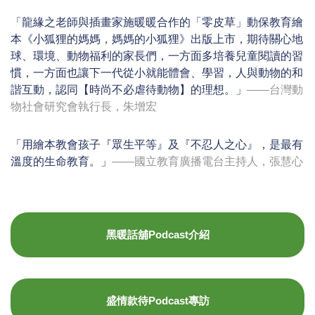
「龍緣之老師與插畫家施暖暖合作的「零皮草」動保教育繪
本《小狐狸的媽媽，媽媽的小狐狸》出版上市，期待關心地
球、環境、動物福利的家長們，一方面多培養兒童閱讀的習
慣，一方面也讓下一代從小就能體會、學習，人與動物的和
諧互動，認同【時尚不必虐待動物】的理想。」
——台灣動
物社會研究會執行長，朱增宏
「用繪本教會孩子『眾生平等』及『不忍人之心』，是最有
溫度的生命教育。」
——國立教育廣播電台主持人，張慧心
黑暖話舖Podcast介紹
盛情款待Podcast專訪