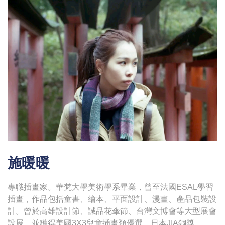
施暖暖
專職插畫家。華梵大學美術學系畢業，曾至法國ESAL學習
插畫，作品包括童書、繪本、平面設計、漫畫、產品包裝設
計。曾於高雄設計節、誠品花傘節、台灣文博會等大型展會
設展，並獲得美國3X3兒童插畫類優選、日本JIA銅獎、