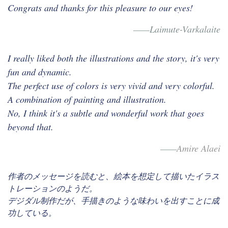
Congrats and thanks for this pleasure to our eyes!
——Laimute-V
arkalaite
I really liked both the illustrations and the story, it's very
fun and dynamic.
The perfect use of colors is very vivid and very colorful.
A combination of painting and illustration.
No, I think it's a subtle and wonderful work that goes
beyond that.
——
Amire Alaei
作者のメッセージを読むと、絵本を想定して描いたイラス
トレーションのようだ。
デジダル制作だが、手描きのような味わいを出すことに成
功している。