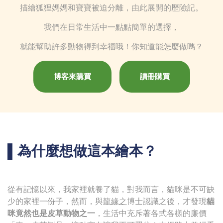
描繪狐狸媽媽和寶寶被迫分離，由此展開的歷險記。
我們在日常生活中一點點簡單的選擇，
就能幫助許多動物得到幸福哦！你知道能怎麼做嗎？
博客來購買
讀冊購買
▌為什麼想做這本繪本？
從有記憶以來，我家裡就養了貓，對我而言，貓咪是不可缺
少的家裡一份子，然而，與
龍緣之
博士認識之後，才發現
貓
咪竟然也是皮草動物之一
，生活中充斥著各式各樣的廉價