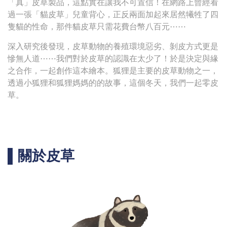
「真」皮草製品，這點實在讓我不可置信！在網路上曾經看
過一張「貓皮草」兒童背心，正反兩面加起來居然犧牲了四
隻貓的性命，那件貓皮草只需花費台幣八百元⋯⋯
深入研究後發現，皮草動物的養殖環境惡劣、剝皮方式更是
慘無人道⋯⋯我們對於皮草的認識在太少了！於是決定與緣
之合作，一起創作這本繪本。狐狸是主要的皮草動物之一，
透過小狐狸和狐狸媽媽的的故事，這個冬天，我們一起零皮
草。
▌關於皮草