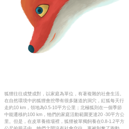
狐狸往往成雙成對，以家庭為單位，有著複雜的社會生活。
在自然環境中的狐狸會挖帶有很多隧道的洞穴，紅狐每天行
走約10 km，領地為0.5-10平方公里；北極狐則在一個季節
中能遷移約100 km，牠們的家庭活動範圍更達20 -30平方公
里。但是，在皮草養殖場裡，狐狸被單獨飼養在0.8-1.2平方
公尺的籠子中，牠們之間沒有社會交往，更被剝奪了跑動、