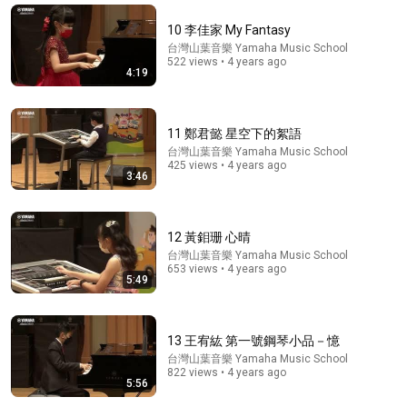
10 李佳家 My Fantasy
台灣山葉音樂 Yamaha Music School
522 views • 4 years ago
4:19
11 鄭君懿 星空下的絮語
台灣山葉音樂 Yamaha Music School
425 views • 4 years ago
3:46
1:30:08
12 黃鉬珊 心晴
《喜单3》中式英语杀进美国脱口秀！华裔服务员不会
台灣山葉音樂 Yamaha Music School
英语，靠口音把全场笑疯了！#喜剧之王单口季 #脱口
653 views • 4 years ago
5:49
秀 #搞笑 #喜剧 #funny #综艺
笑翻天综艺社 and 叭叭一下
New
269K views
13 王宥紘 第一號鋼琴小品－憶
台灣山葉音樂 Yamaha Music School
822 views • 4 years ago
5:56