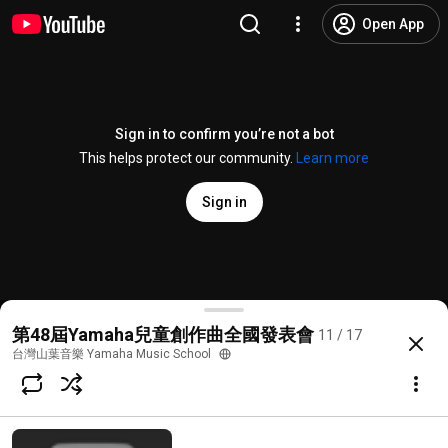
Open App
Sign in to confirm you’re not a bot
This helps protect our community.
Learn more
Sign in
08 葉奕辰 楊晴媄 恐龍
第48屆Yamaha兒童創作曲全國發表會
11 / 17
@
yamahamusicschooltw
10 likes
437 views
4 years ago
more
台灣山葉音樂 Yamaha Music School
Subscribe
Comments