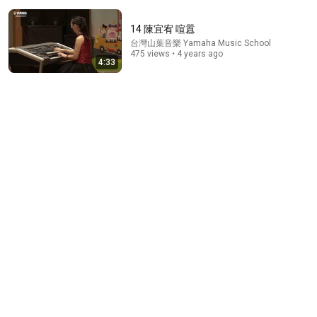
14 陳宜宥 喧囂
台灣山葉音樂 Yamaha Music School
475 views • 4 years ago
4:33
47:40
牛奶加上它，骨头烂成渣！吃一次骨头就破一个洞，骨
科专家1口都不敢碰，不想70岁一过就坐轮椅的，再喜
欢都要忌口！【家庭大医生】
《家有大中医》官方频道
•
704K views