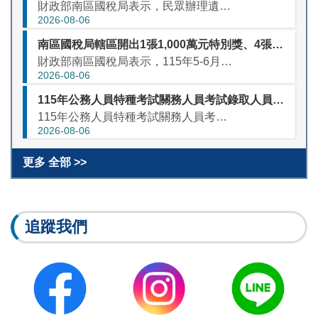
財政部南區國稅局表示，民眾辦理遺產稅申報時，如被繼承人生前借錢給其投資經營公司，於死亡日尚有未受償的借款餘額，因屬被繼承人遺留對公司的債權，應列入遺產申報。 該局說明，國內的中小企業大多屬家族企業，股...
2026-08-06
南區國稅局轄區開出1張1,000萬元特別獎、4張200萬元特獎及3張100萬元雲端發票專屬獎！
財政部南區國稅局表示，115年5-6月期統一發票已於115年7月25日開獎，其轄內營業人開立發票中獎計有1張1,000萬元特別獎、4張200萬元特獎及3張100萬元雲端發票專屬獎，還未對獎的民眾請趕快...
2026-08-06
115年公務人員特種考試關務人員考試錄取人員及補訓人員第1梯次分配選填職缺作業結果
115年公務人員特種考試關務人員考試錄取及補訓人員第1梯次分配選填職缺作業，財政部已按各錄取人員分配序號及所填志願排序予以分配，分配結果詳如附件。本次分配結果為以後梯次者，將視未來職務出缺情形，另函通...
2026-08-06
更多 全部 >>
追蹤我們