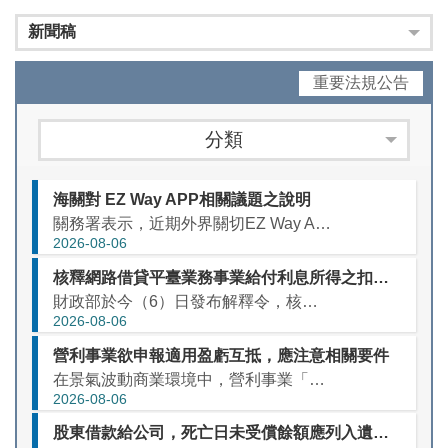
新聞稿
重要法規公告
分類
海關對 EZ Way APP相關議題之說明
關務署表示，近期外界關切EZ Way APP得否由關貿公司自行建置，以及個資監管等議題，說明如下： 有關海關是否應授權或與關貿公司簽訂營運契約一節，經查關貿公司依「報關業設置管理辦法」第12條及「通關...
2026-08-06
核釋網路借貸平臺業務事業給付利息所得之扣繳規定
財政部於今（6）日發布解釋令，核釋網路借貸平臺業務事業（P2P平臺業者）為借貸雙方提供資金借貸媒合相關服務，並控管借貸款項金流移轉者，於給付借貸款項之利息所得予出借人時，應依所得稅法第88條、第89條...
2026-08-06
營利事業欲申報適用盈虧互抵，應注意相關要件
在景氣波動商業環境中，營利事業「轉虧為盈」是其經營目標，然以往年度營業虧損，原則上不得扣抵本年度盈餘，但營利事業若適用所得稅法第39條「盈虧互抵」規定，即可將過去10年內經稽徵機關核定的虧損，自當年度...
2026-08-06
股東借款給公司，死亡日未受償餘額應列入遺產申報