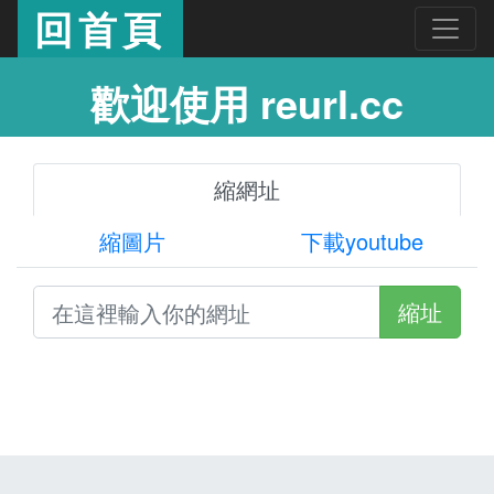
回首頁
歡迎使用 reurl.cc
縮網址
縮圖片
下載youtube
縮址