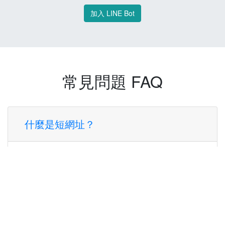
加入 LINE Bot
常見問題 FAQ
什麼是短網址？
短網址是一種將長網址轉換成簡短網址的服
務，讓您可以更方便地分享連結。
使用短網址有什麼好處？