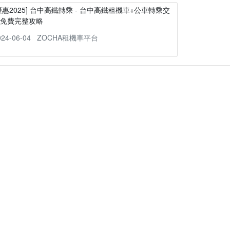
優惠2025] 台中高鐵轉乘 - 台中高鐵租機車+公車轉乘交
通免費完整攻略
024-06-04
ZOCHA租機車平台