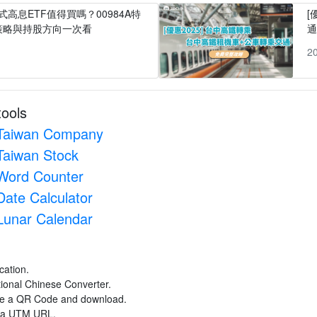
式高息ETF值得買嗎？00984A特
[
策略與持股方向一次看
1
2
tools
Taiwan Company
Taiwan Stock
Word Counter
Date Calculator
Lunar Calendar
cation.
itional Chinese Converter.
ate a QR Code and download.
e a UTM URL.