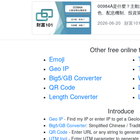
00984A是什麼？主動
色、配息機制、投資
2026-06-20
財富10
Other free online 
Emoji
Geo IP
Big5/GB Converter
QR Code
Length Converter
Introduce
Geo IP
- Find my IP or enter IP to get a Geolo
Big5/GB Converter
: Simplified Chinese / Trad
QR Code
- Enter URL or any string to gener
UTM tool
- Enter UTM parameter to generat