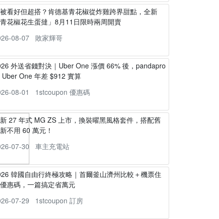
不被看好但超搭？肯德基青花椒從炸雞跨界甜點，全新
青花椒花生蛋撻」8月11日限時兩周開賣
026-08-07
敗家輝哥
026 外送省錢對決｜Uber One 漲價 66% 後，pandapro
s Uber One 年差 $912 實算
026-08-01
1stcoupon 優惠碼
新 27 年式 MG ZS 上市，換裝曜黑風格套件，搭配舊
新不用 60 萬元！
026-07-30
車主充電站
026 韓國自由行終極攻略｜首爾釜山濟州比較＋機票住
宿優惠碼，一篇搞定省萬元
026-07-29
1stcoupon 訂房