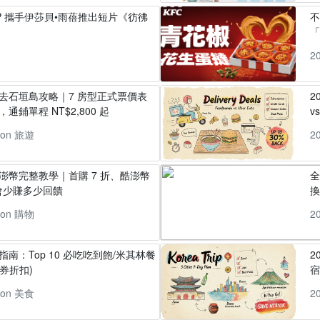
t 4P 攜手伊莎貝•雨蓓推出短片《彷彿
「
2
丸去石垣島攻略｜7 房型正式票價表
2
通鋪單程 NT$2,800 起
v
pon 旅遊
2
酷澎幣完整教學｜首購 7 折、酷澎幣
全
會少賺多少回饋
換
pon 購物
2
指南：Top 10 必吃吃到飽/米其林餐
2
券折扣)
pon 美食
2