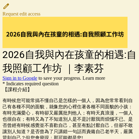
Request edit access
2026自我與內在孩童的相遇:自
我照顧工作坊 ｜李素芬
Sign in to Google
to save your progress.
Learn more
* Indicates required question
【課程介紹】
有時候您可能常搞不懂自己是怎樣的一個人，因為您常常看到自
己有各種不同的面貌，就像您的心裡住著各種不同面貌的小孩：
有時充滿愛心，有時卻又嚴厲批判他人；有時天真浪漫，一個人
也很自在；有時又為了不知道別人是不是討厭我而煩惱不已。是
否曾經有時候感覺並不喜歡自己，甚至有點討厭自己，但卻不敢
讓別人知道？是否曾為了只講錯一句話而責備自己老半天，嚴厲
苛刻自己？但您會發現：那可能都是您!