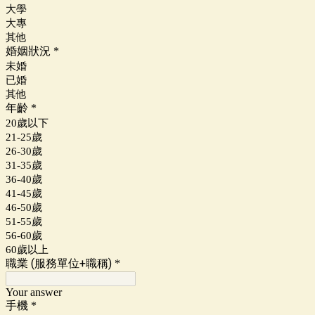
大學
大專
其他
婚姻狀況
*
未婚
已婚
其他
年齡
*
20歲以下
21-25歲
26-30歲
31-35歲
36-40歲
41-45歲
46-50歲
51-55歲
56-60歲
60歲以上
職業 (服務單位+職稱)
*
Your answer
手機
*