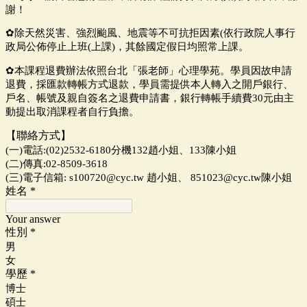
謝！
✿
除天然災害、強烈颱風、地震等不可抗拒因素(依行政院人事行
政局公佈停止上班(上
課)，其餘國定假日均照常上課。
✿
本課程退費辦法依照台北「張老師」心理學苑。學員因故申請
退費，採匯款轉帳方式
退款，學員需提供本人轉入之開戶銀行、
戶名、帳號及親自簽名之退費申請書，銀行
轉帳手續費30元由主
動提出取消課程者自行負擔。
【聯絡方式】
(一)電話:(02)2532-6180分機132趙小姐、133陳小姐
(二)傳真:02-8509-3618
(三)電子信箱: s100720@cyc.tw 趙小姐、 851023@cyc.tw陳小姐
姓名
*
Your answer
性別
*
男
女
學歷
*
博士
碩士