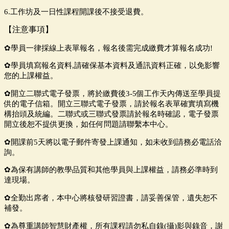
6.
工作坊及一日性課程開課後不接受退費。
【注意事項】
✿學員一律採線上表單報名，報名後需完成繳費才算報名成功!
✿
學員填寫報名資料,請確保基本資料及通訊資料正確，以免影響
您的上課權益。
✿
開立二聯式電子發票，將於繳費後3-5個工作天內傳送至學員提
供的電子信箱。
開立三聯式電子發票，請於報名表單確實填寫機
構抬頭及統編。二聯式或三聯式發票請
於報名時確認，電子發票
開立後恕不提供更換，如任何問題請聯繫本中心。
✿
開課前5天將以電子郵件寄發上課通知，如未收到請務必電話洽
詢。
✿
為保有講師的教學品質和其他學員與上課權益，請務必準時到
達現場。
✿
全勤出席者，本中心將核發研習證書，請妥善保管，遺失恕不
補發。
✿
為尊重講師智慧財產權，所有課程請勿私自錄(攝)影與錄音，謝