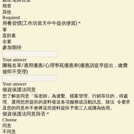
簡章
其他
Required
用餐習慣(工作坊當天中午提供便當)
*
葷
蛋奶素
全素
參加期待
Your answer
團報名單/適用優惠/心理學苑優惠券(優惠請提早提出，繳費
後即不受理)
Your answer
個資保護法同意
您了解並同意「張老師」為連繫、檔案管理、行銷等目的，得處
理、運用您所提供的資料發送各項服務或活動訊息。除法 令要求
及您的同意外不會將這些資料提供予第三人或挪為他用。
個資保護法同意與否
*
Choose
同意
不同意