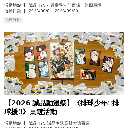
活動地點
誠品R79 - 頑童學堂前廣場（第四廣場）
活動日期
2026/08/01~2026/09/30
北區門市
【𝟮𝟬𝟮𝟲 誠品動漫祭】《排球少年!!排
球援!!》桌遊活動
活動地點
誠品R79
誠品生活高雄大遠百店