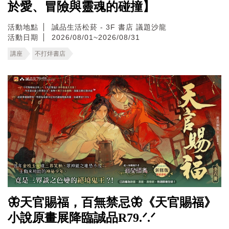
於愛、冒險與靈魂的碰撞】
活動地點
誠品生活松菸 - 3F 書店 議題沙龍
活動日期
2026/08/01~2026/08/31
講座
不打烊書店
🦋天官賜福，百無禁忌🦋《天官賜福》
小說原畫展降臨誠品R79.ᐟ.ᐟ