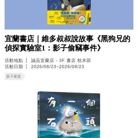
宜蘭書店｜維多叔叔說故事《黑狗兄的
偵探實驗室1：影子偷竊事件》
活動地點
誠品宜蘭店 - 3F 書店 枕木區
活動日期
2026/08/23~2026/08/23
親子家庭