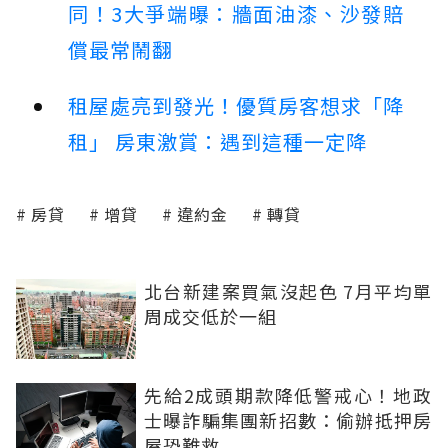
同！3大爭端曝：牆面油漆、沙發賠
償最常鬧翻
租屋處亮到發光！優質房客想求「降
租」 房東激賞：遇到這種一定降
房貸
增貸
違約金
轉貸
北台新建案買氣沒起色 7月平均單
周成交低於一組
先給2成頭期款降低警戒心！地政
士曝詐騙集團新招數：偷辦抵押房
屋恐難救