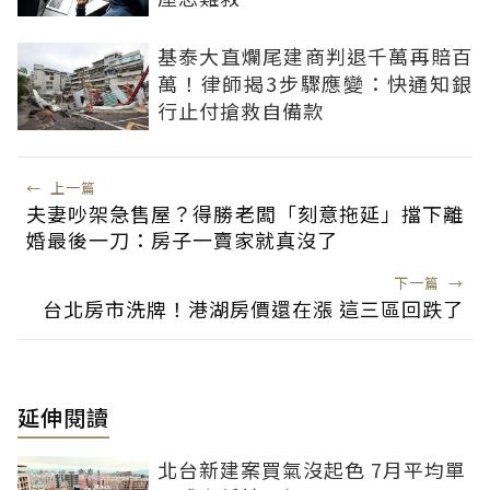
基泰大直爛尾建商判退千萬再賠百
萬！律師揭3步驟應變：快通知銀
行止付搶救自備款
←
上一篇
夫妻吵架急售屋？得勝老闆「刻意拖延」擋下離
婚最後一刀：房子一賣家就真沒了
下一篇
→
台北房市洗牌！港湖房價還在漲 這三區回跌了
延伸閱讀
北台新建案買氣沒起色 7月平均單