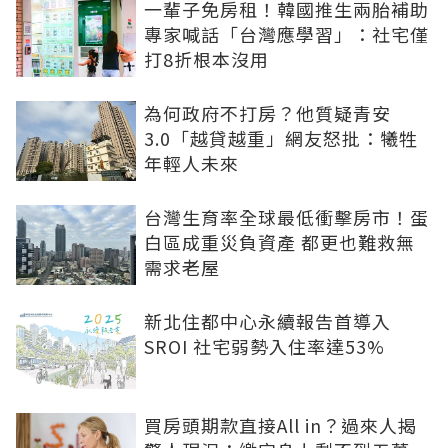
一輩子免房租！韓國推生兩胎補助
專家喊話「台灣應學習」：社宅僅
打8折根本沒用
為何政府不打房？他質疑青安
3.0「越貸越重」網友怒批：犧牲
年輕人未來
台灣生育率全球最低衝擊房市！蛋
白區成重災負資產 都更也難救無
需求老屋
新北住都中心永續報告首導入
SROI 社宅弱勢入住率達53%
買房頭期款直接All in？過來人揭