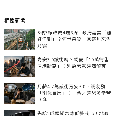
相關新聞
3環3線改成4環8線...政府建設「雖
遲但到」？何世昌笑：家祭無忘告
乃翁
青安3.0該衝嗎？網憂「19萬待售
屋創新高」：別急著幫建商解套
月薪4.2萬該衝青安3.0？網友勸
「別急買房」：一念之差恐多辛苦
10年
先給2成頭期款降低警戒心！地政