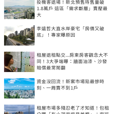
投機客退場！新北預售待售量破
1.8萬戶 這區「需求斷層」賣壓最
大
李遠哲大直水岸豪宅「房價又破
底」！專家曝原因
租屋退租點交...房東房客觀念大不
同！3大爭端曝：牆面油漆、沙發
賠償最常鬧翻
資金沒回流！新案市場陷最慘時
刻、一周賣不到1戶
租屋市場多殘忍老了才知道！包租