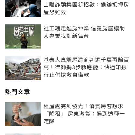
士曝詐騙集團新招數：偷辦抵押房
屋恐難救
社工魂走進房仲業 信義房屋讓助
人專業找到新舞台
基泰大直爛尾建商判退千萬再賠百
萬！律師揭3步驟應變：快通知銀
行止付搶救自備款
熱門文章
租屋處亮到發光！優質房客想求
「降租」 房東激賞：遇到這種一
定降