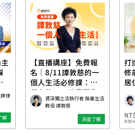
遺
報
打造安心住的家｜裝
財
一
修前必懂！住到老的
產
一
居住規劃全攻略
先
毒生活
林黛羚
NT$2,900
NT$
深度了解
了解
原價
NT$5,600
原價
N