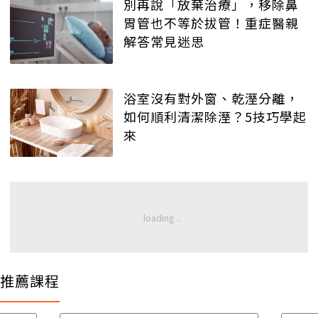
別再說「放棄治療」，移除鼻
胃管也不等於拔管！重症醫親
解答常見迷思
浴室沒有對外窗、乾溼分離，
如何順利清潔除溼？5技巧學起
來
推薦課程