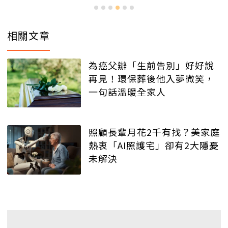
相關文章
為癌父辦「生前告別」好好說
再見！環保葬後他入夢微笑，
一句話溫暖全家人
照顧長輩月花2千有找？美家庭
熱衷「AI照護宅」卻有2大隱憂
未解決