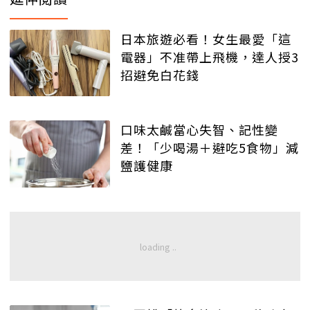
日本旅遊必看！女生最愛「這
電器」不准帶上飛機，達人授3
招避免白花錢
口味太鹹當心失智、記性變
差！「少喝湯＋避吃5食物」減
鹽護健康