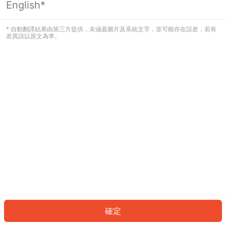
English*
發生錯誤！請登入並再試一次或回到主
頁。
* 自動翻譯結果由第三方提供，未涵蓋圖片及系統文字，並可能存在誤差，若有
差異請以原文為準。
登入
返回首頁
確定
ID: 1149ad7d9e0-b3f6-449e-b450-97c17a57d358