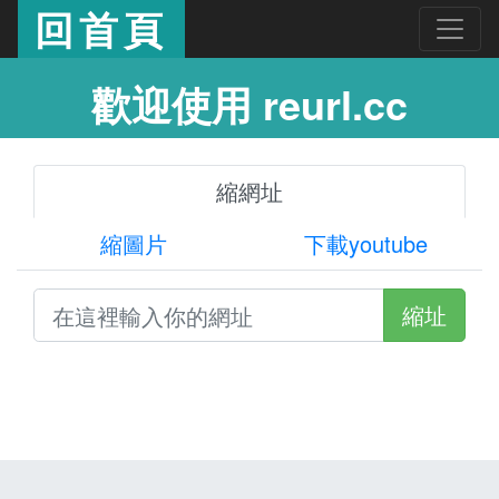
回首頁
歡迎使用 reurl.cc
縮網址
縮圖片
下載youtube
縮址