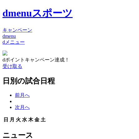
dmenuスポーツ
キャンペーン
dmenu
dメニュー
dポイントキャンペーン達成！
受け取る
日別の試合日程
前月へ
次月へ
日
月
火
水
木
金
土
ニュース