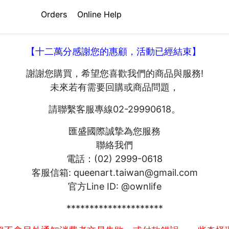
中秋日本精選禮盒團A01
Orders
Online Help
【十二萬分感謝您的惠顧，活動已經結束】
謝謝您購買，希望您喜歡我們的商品與服務!
未來若有需要回購或商品問題，
請聯繫客服專線02-29990618。
匯盛國際誠摯為您服務
聯絡我們
電話：(02) 2999-0618
客服信箱: queenart.taiwan@gmail.com
官方Line ID: @ownlife
*********************