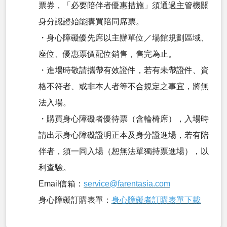
票券，「必要陪伴者優惠措施」須通過主管機關
身分認證始能購買陪同席票。
・身心障礙優先席以主辦單位／場館規劃區域、
座位、優惠票價配位銷售，售完為止。
・進場時敬請攜帶有效證件，若有未帶證件、資
格不符者、或非本人者等不合規定之事宜，將無
法入場。
・購買身心障礙者優待票（含輪椅席），入場時
請出示身心障礙證明正本及身分證進場，若有陪
伴者，須一同入場（恕無法單獨持票進場），以
利查驗。
Email信箱：
service@farentasia.com
身心障礙訂購表單：
身心障礙者訂購表單下載