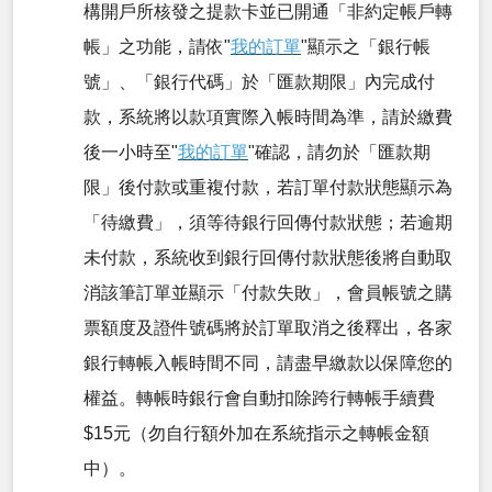
構開戶所核發之提款卡並已開通「非約定帳戶轉
帳」之功能，請依"
我的訂單
"顯示之「銀行帳
號」、「銀行代碼」於「匯款期限」內完成付
款，系統將以款項實際入帳時間為準，請於繳費
後一小時至"
我的訂單
"確認，請勿於「匯款期
限」後付款或重複付款，若訂單付款狀態顯示為
「待繳費」，須等待銀行回傳付款狀態；若逾期
未付款，系統收到銀行回傳付款狀態後將自動取
消該筆訂單並顯示「付款失敗」，會員帳號之購
票額度及證件號碼將於訂單取消之後釋出，各家
銀行轉帳入帳時間不同，請盡早繳款以保障您的
權益。轉帳時銀行會自動扣除跨行轉帳手續費
$15元（勿自行額外加在系統指示之轉帳金額
中）。