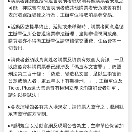
▸購票者如經查證有違害表演者或現場其他購票者安危之
可能，抑或曾有危害表演者或其他購票者安危或曾有對
表演者跟蹤騷擾之行為，主辦單位得取消票劵交易。
▸活動因故提早終止、延期或未舉辦時，購票者同意遵循
主辦單位所公告退換票辦法辦理，逾期辦理視同放棄。
購買者亦不得向主辦單位請求補償交通費、住宿費等一
切費用。
▸消費者必須以真實姓名購票及填寫有效個人資訊，一旦
以虛假資料購買票券已經涉及「偽造私文書罪」，依照
刑法第二百十條：「偽造、變造私文書，足以生損害於
公眾或他人者，處五年以下有期徒刑。」 ，主辦單位及
Ticket Plus遠大售票皆有權利立即取消該消費者訂單，
請勿以身試法！
▸各表演場館各有其入場規定，請持票人遵守之，遲到觀
眾需遵守館方管制。
▸相關規定以活動官網及現場公告為主，主辦單位保留加