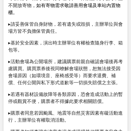
不開放寄物
，如有寄物需求敬請善用會場及車站內置物
櫃。
▸請妥善保管自身財物，若有遺失或毀損，主辦單位與會
場方皆不負擔保管責任。
▸基於安全因素，演出時主辦單位有權檢查隨身行李、箱
包等。
▸活動會場為公開場所，建議購票前親自確認會場後再考
慮購買。購買票券後視同暸解會場狀態，恕無法接受因
會場原因（如環境音、座椅感受等）而要求退費、補
償、任何公開與私下形式道歉等一切損失賠償之主張。
▸若遇有器材設備故障等各類原因，恐會造成活動上的暫
停或觀賞不便，購票者不得據此要求相關賠償。
▸購票者同意若因颱風、地震等自然災害因素有礙活動進
行，主辦單位有權取消活動。