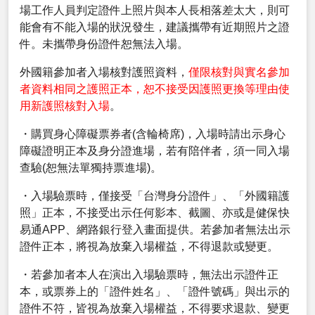
場工作人員判定證件上照片與本人長相落差太大，則可
能會有不能入場的狀況發生，建議攜帶有近期照片之證
件。未攜帶身份證件恕無法入場。
外國籍參加者入場核對護照資料，
僅限核對與實名參加
者資料相同之護照正本，恕不接受因護照更換等理由使
用新護照核對入場
。
・購買身心障礙票券者(含輪椅席)，入場時請出示身心
障礙證明正本及身分證進場，若有陪伴者，須一同入場
查驗(恕無法單獨持票進場)。
・入場驗票時，僅接受「台灣身分證件」、「外國籍護
照」正本，不接受出示任何影本、截圖、亦或是健保快
易通APP、網路銀行登入畫面提供。若參加者無法出示
證件正本，將視為放棄入場權益，不得退款或變更。
・若參加者本人在演出入場驗票時，無法出示證件正
本，或票券上的「證件姓名」、「證件號碼」與出示的
證件不符，皆視為放棄入場權益，不得要求退款、變更