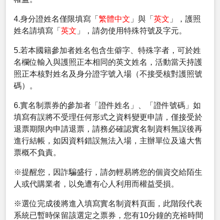
4.身分證姓名僅限填寫「
繁體中文
」與「
英文
」，護照
姓名請填寫「
英文
」，請勿使用特殊符號及字元。
5.若本國籍參加者姓名包含生僻字、特殊字者，可於姓
名欄位輸入與護照正本相同的英文姓名，活動當天持護
照正本核對姓名及身分證字號入場（不接受核對護照號
碼）。
6.實名制票券的參加者「證件姓名」、「證件號碼」如
填寫有誤將不受理任何形式之資料變更申請，僅接受於
退票期限內申請退票，請務必確認實名制資料無誤後再
進行結帳，如因資料錯誤無法入場，主辦單位及遠大售
票概不負責。
※提醒您，因詐騙盛行，請勿輕易將您的個資交給陌生
人或代購業者，以免遭有心人利用而權益受損。
※選位完成後將進入填寫實名制資料頁面，此階段代表
系統已暫時保留該選定之票券，您有10分鐘的充裕時間