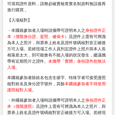
可填寫證件資料，請務必確實檢查實名制資料無誤後再
進行購買 。
【入場核對】
・本國籍參加者入場時請攜帶可證明本人之
身份證件正
本（僅限身分證、駕照、健保卡）
且證件上需有可辨識
為本人之照片，與票券上姓名及證件號碼核對皆正確後
方可入場。若經現場工作人員判定證件上照片與本人長
相落差太大，則可能會有不能入場的狀況發生，建議攜
帶有近期照片之證件。
未攜帶「實體」身份證件恕無法
入場。
本國籍參加者除姓名包含生僻字、特殊字者可接受護照
核對姓名及身分證字號外，其餘
本國籍參加者不得使用
護照核對入場
。
・外國籍參加者入場時請攜帶可證明本人之
身份證件正
本（僅限護照）
且證件上需有可辨識為本人之照片，與
票券上姓名及證件號碼核對皆正確後方可入場。若經現