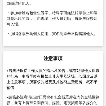
或轉讓給他人。
・參加者姓名包含生僻字、特殊字而無法於票券上印製
或是出現問號，可由現場工作人員判斷，確認無誤後即
可入場。
・演唱會票券為個人使用，實名制票券不得轉讓他人。
注意事項
▸
若無法服從工作人員的指示及警告，或有妨礙他人觀賞
的行為，主辦單位有權禁止其入場及退場。若因違反以
上注意事項，所要求的退費及其他衍生費用將一概不予
補償。
▸請務必注意演出當日恐會有包含觀眾席在內的全場攝錄
影，並有上傳至公開頁面、媒體、電視頻道等各媒介的