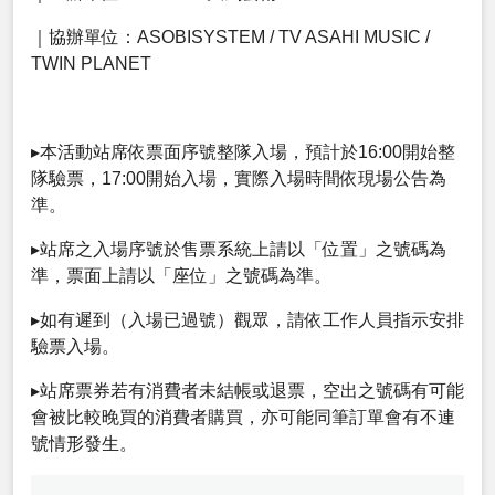
｜協辦單位：ASOBISYSTEM / TV ASAHI MUSIC /
TWIN PLANET
▸本活動站席依票面序號整隊入場，預計於16:00開始整
隊驗票，17:00開始入場，實際入場時間依現場公告為
準。
▸站席之入場序號於售票系統上請以「位置」之號碼為
準，票面上請以「座位」之號碼為準。
▸如有遲到（入場已過號）觀眾，請依工作人員指示安排
驗票入場。
▸站席票券若有消費者未結帳或退票，空出之號碼有可能
會被比較晚買的消費者購買，亦可能同筆訂單會有不連
號情形發生。