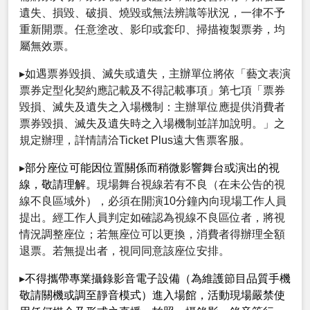
遺失、損毀、破損、燒毀或無法辨識等狀況，一律不予
重新開票。任意塗改、影印或套印、掃描複製票劵，均
屬無效票。
▸如遇票券毀損、滅失或遺失，主辦單位將依「藝文表演
票券定型化契約應記載及不得記載事項」第七項「票券
毀損、滅失及遺失之入場機制：主辦單位應提供消費者
票券毀損、滅失及遺失時之入場機制並詳加說明。」之
規定辦理，詳情請洽Ticket Plus遠大售票客服。
▸
部分座位可能因位置關係而稍微影響舞台或演出的視
線，敬請理解。
現場舞台視線若有不良（在未公告的視
線不良區域外），必須在開演10分鐘內向現場工作人員
提出。經工作人員判定如確認為視線不良區位者，將視
情況調整座位；若無座位可以更換，消費者得辦理全額
退票。若無提出者，視同同意該座位安排。
▸
不得攜帶專業攝錄影音電子設備（為維護節目品質手機
敬請關機或調至靜音模式）進入場館，活動現場嚴禁使