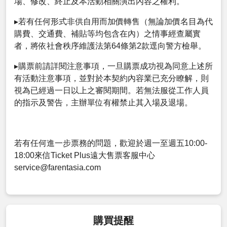
場、修改、終止及本活動相關演出內容之權利。
▸若有任何形式非供自用而加價轉售（無論加價名目為代
購費、交通費、補貼等均包含在內）之情事經查屬實
者，將依社會秩序維護法第64條第2款逕向警方檢舉。
▸購票前請詳閱注意事項，一旦購票成功視為同意上述所
有活動注意事項，並對於本契約內容業已充分瞭解，則
視為已經過一日以上之審閱期間。若無法服從工作人員
的指示及警告，主辦單位有權禁止其入場及退場。
若有任何進一步票務的問題，歡迎於週一至週五10:00-
18:00來信Ticket Plus遠大售票客服中心
service@farentasia.com
購買提醒