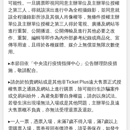
可能性。一旦購票即視同同意主辦單位及主辦單位授權
之第三人，得就該演出進行中為全程攝錄影，並同意就
該全程攝錄影所涉及其個人肖像權等，無條件授權主辦
單位及主辦單位授權之第三人得於電視、廣播及網站等
進行重製、公開播送、公開傳輸及進行其他必要之改
作、重製、編輯等即作為內外部參考紀錄或商品化、宣
傳等用途，且得於各種媒體、媒介上無償並無限次數使
用。
▸本節目依「中央流行疫情指揮中心」公告辦理防疫措
施，敬請配合。
▸請勿於拍賣網站或是其他非Ticket Plus遠大售票正式授
權售票之通路及網站上進行購票，除可能衍生詐騙案件
或交易糾紛外，為避免影響自身權益，請勿以身試法。
若發生演出現場無法入場或是其他問題，主辦單位及遠
大售票概不負責，亦無法受理退票及退款。
▸一人一票，憑票入場，未滿7歲不得入場，滿7歲以上
需購票入場，票券視同有價證券，請妥善保存，如發生