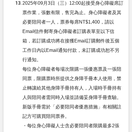
2025年09月3日（三）12:00起接受身心障礙席訂
票作業，張數有限，售完為止。身心障礙者及其
必要陪同者一人，票券每席NT$1,400，請以
Email信件郵寄身心障礙者訂購表單至以下信
箱，若訂購成功將在接獲Email訂購郵件後五個
工作日內以Email通知付款，未訂購成功恕不另
行通知。
每位身心障礙者每場次限購一張優惠票及一張陪
同票，限購票時所提供之身障手冊本人使用，禁
止轉讓給其他身障手冊持有人，入場時手冊持有
人與陪同者需同時入場並請備妥身障手冊查驗。
新版手冊需於「必要陪同者優惠措施」有相關註
記方可購買陪同票券。
・每位身心障礙人士含必要陪同者限購最多2張