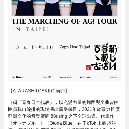
【ATARASHII GAKKO!簡介】
自稱「青春日本代表」，以充滿力量的舞蹈與全曲皆由
團員親自編排的現場演出廣受矚目，2021年於致力推廣
亞洲文化的音樂廠牌 88rising 之下全球出道。代表作
《オトナブルー》（Otona Blue）在 TikTok 上掀起熱