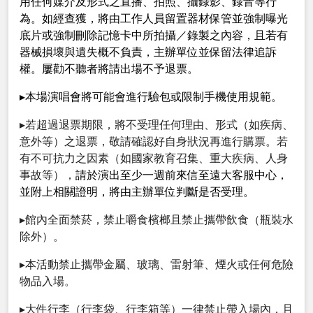
用任何媒介及形式之直播、拍照、攝錄影、錄音等行
為。如經查獲，將由工作人員留置器材保管並強制曝光
底片或強制刪除記憶卡中所拍攝／錄製之內容，且若有
器械損壞與遺失概不負責，主辦單位並保留法律追訴
權。屢勸不聽者將請出場不予退票。
▸本場演唱會將可能會進行驗包或限制手機使用規範。
▸若超過退票期限，將不受理任何理由、形式（如疾病、
意外等）之退票，敬請確認好自身狀況再進行購票。若
有不可抗力之因素（如國家教育召集、重大疾病、人身
事故等），
請於演出至少一週前來信至遠大客服中心，
並附上相關證明，將由主辦單位判斷是否受理。
▸館內全面禁菸，禁止嚼食檳榔且禁止攜帶飲食（瓶裝水
除外）。
▸本活動禁止攜帶金屬、玻璃、雷射筆、煙火或任何危險
物品入場。
▸大件行李（行李袋、行李箱等）一律禁止帶入場內，且