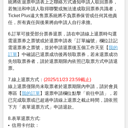
統將依退票申請表上之聯絡方式通知申請人取回票券，
若無法和申請人取得聯繫或無法達成取回票券共識者，
Ticket Plus遠大售票系統將不負票券保管或任何其他責
任，所有責任與後果將由申請人自行承擔。
6.訂單可接受部分票券退票，請在申請線上退票時勾選
需退票券之票號或於退票申請表「訂單編號」欄位註記
需退票券之票號，並於申請退票後五個工作天至【
我的
訂單
】中確認已退票成功後再領取票券，若未退票成功
先領取票券者，請於退票期限內依照已取票方式申請退
票。
7.線上退票方式：
(2025/11/23 23:59截止)
線上退票僅限尚未取票者於退票期限內申請，請於會員
專區【
我的訂單
】退票申請欄位點擊「前往申請」，若
已完成取票或已超過申請線上退票之截止時間，請依照
下方「表單退票方式」申請退款。
8.表單退票方式:
• 信用卡付款：