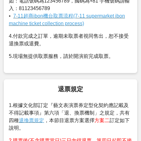
如：電話號碼為123456789，國碼為+81 手機號碼請輸
入：81123456789
•
7-11超商ibon機台取票流程(7-11 supermarket ibon
machine ticket collection process)
4.付款完成之訂單，逾期未取票者視同售出，恕不接受
退換票或退費。
5.現場無提供取票服務，請於開演前完成取票。
退票規定
1.根據文化部訂定『藝文表演票券定型化契約應記載及
不得記載事項』第六項「退、換票機制」之規定，共有
四種
退換票規定
，本節目退票方案選擇
方案二
訂定如下
說明。
2.購票後(不含購票當日)三日內得退票，第四日起即不接