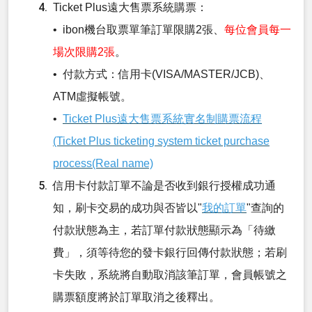
Ticket Plus遠大售票系統購票：
• ibon機台取票單筆訂單限購2張、
每位會員每一
場次限購2張
。
• 付款方式：信用卡(VISA/MASTER/JCB)、
ATM虛擬帳號。
•
Ticket Plus遠大售票系統實名制購票流程
(Ticket Plus ticketing system ticket purchase
process(Real name)
信用卡付款訂單不論是否收到銀行授權成功通
知，刷卡交易的成功與否皆以"
我的訂單
"查詢的
付款狀態為主，若訂單付款狀態顯示為「待繳
費」，須等待您的發卡銀行回傳付款狀態；若刷
卡失敗，系統將自動取消該筆訂單，會員帳號之
購票額度將於訂單取消之後釋出。