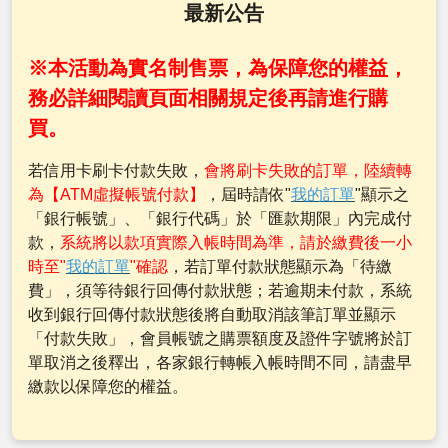
最新公告
※本活動為實名制售票，為保障您的權益，
務必詳細閱讀頁面相關規定後再請進行購
買。
若信用卡刷卡付款失敗，
會將刷卡失敗的訂單，陸續轉
為【ATM虛擬帳號付款】
，屆時請依"
我的訂單
"顯示之
「銀行帳號」、「銀行代碼」於「匯款期限」內完成付
款，
系統將以款項實際入帳時間為準，請於繳費後一小
時至"
我的訂單
"確認
，若訂單付款狀態顯示為「待繳
費」，須等待銀行回傳付款狀態；若逾期未付款，系統
收到銀行回傳付款狀態後將自動取消該筆訂單並顯示
「付款失敗」，會員帳號之購票額度及證件字號將於訂
單取消之後釋出，各家銀行轉帳入帳時間不同，請盡早
繳款以保障您的權益。