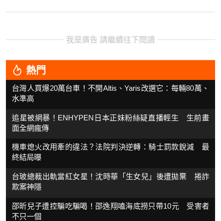
我是廣告 請繼續往下閱讀
熱門
台灣人買爆20萬台車！不開Altis、Yaris改選它：每輛80萬、
水準高
追星被網暴！ENHYPEN日本正妹粉絲疑直播輕生 生前畫
面全網瘋傳
機車熄火改用牽的違法？法院判決逆轉：騎士罰款銳減 最
終結局曝
台玻總裁出軌當紅女星！沈時華「生女兒」後遭拋棄 捲詐
欺案神隱
邵昕兒子遭控騙吃騙喝！邵逸翔嗑海底撈只帶10元 受害者
不只一個