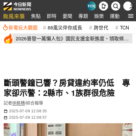
颱風來襲
焦點
即時
要聞
專題
娛樂
運動
全球
新電玩大觀園
88風災伴你成長
跨世代
TCN
2026普發一萬懶人包》國民支援金新進度、領取條
件、地方加碼速看
斷頭警鐘已響？房貸違約率仍低 專
家卻示警：2縣市、1族群很危險
記者
徐銘穗
/綜合報導
2025-07-09 12:08:35
2025-07-09 12:08:57