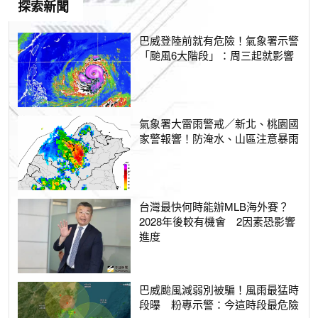
探索新聞
巴威登陸前就有危險！氣象署示警
「颱風6大階段」：周三起就影響
氣象署大雷雨警戒／新北、桃園國
家警報響！防淹水、山區注意暴雨
台灣最快何時能辦MLB海外賽？
2028年後較有機會 2因素恐影響
進度
巴威颱風減弱別被騙！風雨最猛時
段曝 粉專示警：今這時段最危險