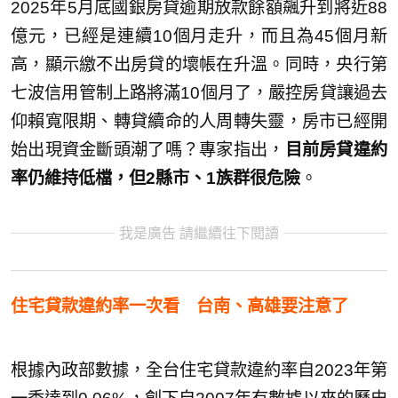
2025年5月底國銀房貸逾期放款餘額飆升到將近88
億元，已經是連續10個月走升，而且為45個月新
高，顯示繳不出房貸的壞帳在升溫。同時，央行第
七波信用管制上路將滿10個月了，嚴控房貸讓過去
仰賴寬限期、轉貸續命的人周轉失靈，房市已經開
始出現資金斷頭潮了嗎？專家指出，
目前房貸違約
率仍維持低檔，但2縣市、1族群很危險
。
我是廣告 請繼續往下閱讀
住宅貸款違約率一次看 台南、高雄要注意了
根據內政部數據，全台住宅貸款違約率自2023年第