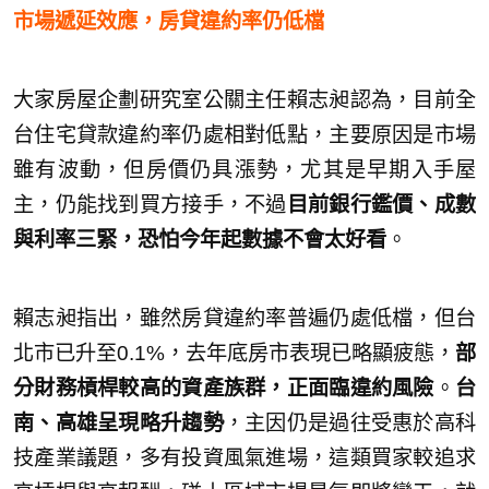
市場遞延效應，房貸違約率仍低檔
大家房屋企劃研究室公關主任賴志昶認為，目前全
台住宅貸款違約率仍處相對低點，主要原因是市場
雖有波動，但房價仍具漲勢，尤其是早期入手屋
主，仍能找到買方接手，不過
目前銀行鑑價、成數
與利率三緊，恐怕今年起數據不會太好看
。
賴志昶指出，雖然房貸違約率普遍仍處低檔，但台
北市已升至0.1%，去年底房市表現已略顯疲態，
部
分財務槓桿較高的資產族群，正面臨違約風險
。
台
南、高雄呈現略升趨勢
，主因仍是過往受惠於高科
技產業議題，多有投資風氣進場，這類買家較追求