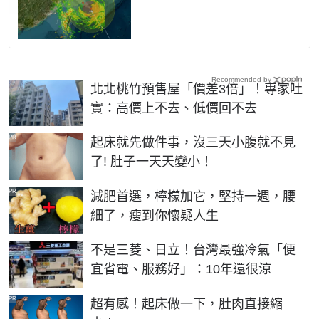
Recommended by
北北桃竹預售屋「價差3倍」！專家吐
實：高價上不去、低價回不去
PR
起床就先做件事，沒三天小腹就不見
了! 肚子一天天變小！
PR
減肥首選，檸檬加它，堅持一週，腰
細了，瘦到你懷疑人生
不是三菱、日立！台灣最強冷氣「便
宜省電、服務好」：10年還很涼
PR
超有感！起床做一下，肚肉直接縮