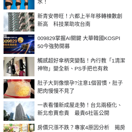
水！
新青安帶旺！六都上半年移轉棟數創
新高 科技業助攻台南
PR
009829掌握AI關鍵 大華韓國KOSPI
50今強勢開募
觸感超好傘柄突變黏！內行教「1清潔
神物」變全新、PS手把也有救
PR
肚子大到像懷孕?注意1個習慣，肚子
肥肉慢慢不見了
一表看懂新成屋走勢！台北兩極化、
新北愈賣愈貴 最貴6社區公開
房價只漲不跌？專家4原因分析 揭房