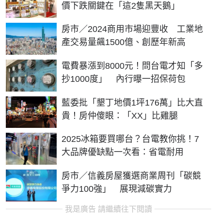
價下跌關鍵在「這2隻黑天鵝」
房市／2024商用市場迎豐收 工業地
產交易量飆1500億、創歷年新高
電費暴漲到8000元！問台電才知「多
抄1000度」 內行曝一招保荷包
藍委批「墾丁地價1坪176萬」比大直
貴！房仲傻眼：「XX」比雞腿
2025冰箱要買哪台？台電教你挑！7
大品牌優缺點一次看：省電耐用
房市／信義房屋獲選商業周刊「碳競
爭力100強」 展現減碳實力
我是廣告 請繼續往下閱讀