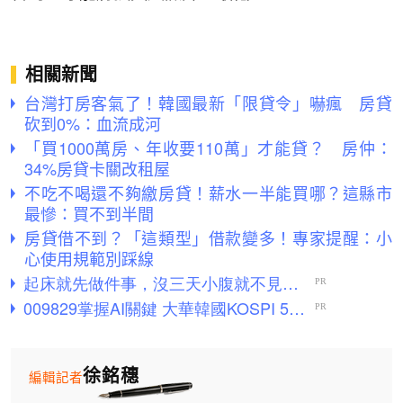
相關新聞
台灣打房客氣了！韓國最新「限貸令」嚇瘋 房貸
砍到0%：血流成河
「買1000萬房、年收要110萬」才能貸？ 房仲：
34%房貸卡關改租屋
不吃不喝還不夠繳房貸！薪水一半能買哪？這縣市
最慘：買不到半間
房貸借不到？「這類型」借款變多！專家提醒：小
心使用規範別踩線
徐銘穗
編輯記者