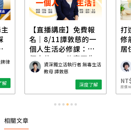
遺
報
打造安心住的家｜裝
財
一
修前必懂！住到老的
產
一
居住規劃全攻略
先
毒生活
林黛羚
NT$2,900
NT$
深度了解
了解
原價
NT$5,600
原價
N
…
相關文章