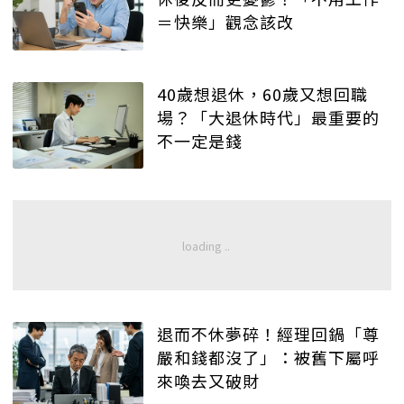
＝快樂」觀念該改
40歲想退休，60歲又想回職
場？「大退休時代」最重要的
不一定是錢
退而不休夢碎！經理回鍋「尊
嚴和錢都沒了」：被舊下屬呼
來喚去又破財