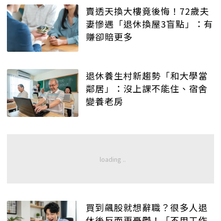
賣透天換大樓竟後悔！72歲夫
妻慘遇「退休換屋3盲點」：有
賺卻賠更多
退休養生村新趨勢「和大學當
鄰居」：沒上課不能住、宿舍
變養老房
買到飆股就想辭職？很多人退
休後反而更憂鬱！「不用工作