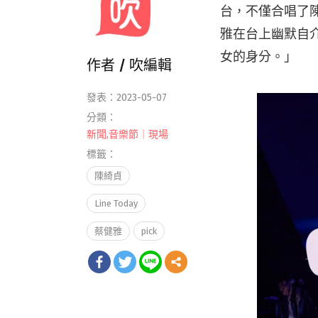
台，不僅合唱了
雅在台上幽默自
女的身分。」
作者 /
吹編輯
發表：2023-05-07
分類：
新聞
,
音樂節｜現場
標籤：
陳綺貞
Line Today
蔡健雅
pick