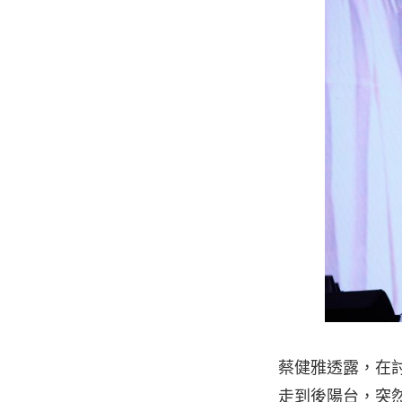
蔡健雅透露，在
走到後陽台，突