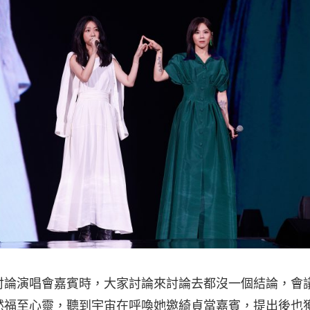
討論演唱會嘉賓時，大家討論來討論去都沒一個結論，會
然福至心靈，聽到宇宙在呼喚她邀綺貞當嘉賓，提出後也