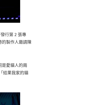
發行第 2 張專
時的製作人邀請陳
同是愛貓人的兩
，「結果我家的貓