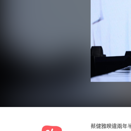
蔡健雅睽違兩年半