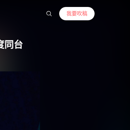
我要吹稿
度同台