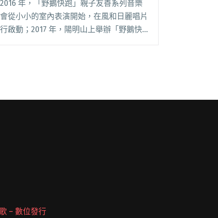
2016 年，「野鵝快跑」親子友善系列音樂
會從小小的室內表演開始，在風和日麗唱片
行啟動；2017 年，陽明山上舉辦「野鵝快
跑 搖滾野餐日」，讓家長們放「鵝」奔
跑；2018 年「小野鵝」活動拉回台北市
區，在交通便利的國際藝術村舉辦，讓更多
家長閱讀全文 "兒童版FUJI ROCK就在宜
蘭！最適合親子同樂的音樂祭「野鵝快跑」
邀你一起露營去"
 派歌 – 數位發行