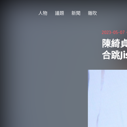
跳
至
人物
議題
新聞
雜吹
主
要
2023-05-07
內
陳綺貞
容
合跳J