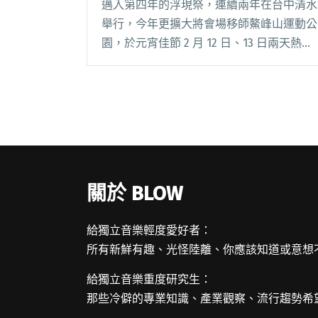
邁入第四年的浮現祭，連續兩年在台中清水
舉行，今年更擴大將會場移師鰲峰山運動公
園，於元宵佳節 2 月 12 日、13 日兩天熱鬧
上演！第一天主舞台由鄭宜農打頭陣，邀請
各地樂迷體驗早晨的清水風光，作為本次
「冒險」的開端。 玩一場自己的冒險，千
萬閱讀全文 "浮現祭2/12-13登場！亞洲巡演
計畫正式公開 多元場景等你來冒險"
關於 BLOW
給獨立音樂輕度愛好者：
所有新鮮有趣、光怪陸離、你應該知道或意想
給獨立音樂重度研究生：
那些冷僻的專業知識、產業觀察、流行趨勢希