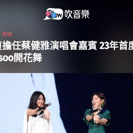
・
新聞
擔任蔡健雅演唱會嘉賓 23年首
isoo開花舞