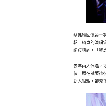
蔡健雅回憶第一次
輯，綺貞的演唱
綺貞填詞，「我
去年兩人偶遇，
位，還在試著讓彼
對人很親，卻兇