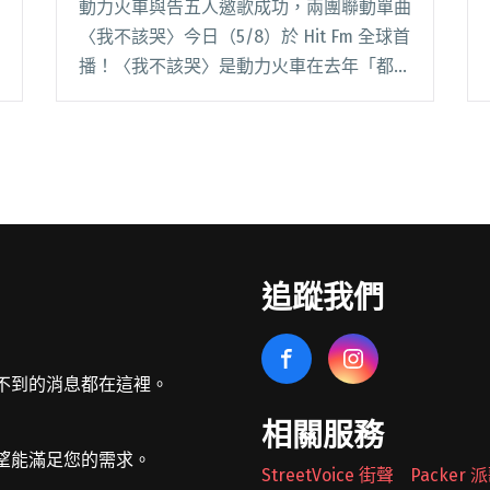
動力火車與告五人邀歌成功，兩團聯動單曲
〈我不該哭〉今日（5/8）於 Hit Fm 全球首
播！〈我不該哭〉是動力火車在去年「都是
因為愛 世界巡迴演唱會」台北安可場上，
向嘉賓告五人邀歌成功的歌曲，當時雙方約
定，告五人為動力火車寫歌，動力火車擔任
閱讀全文 "雲安和秋興哥是遠房親戚？告五
人為動力火車量身打造合唱新歌〈我不該
哭〉"
追蹤我們
不到的消息都在這裡。
相關服務
望能滿足您的需求。
StreetVoice 街聲
Packer