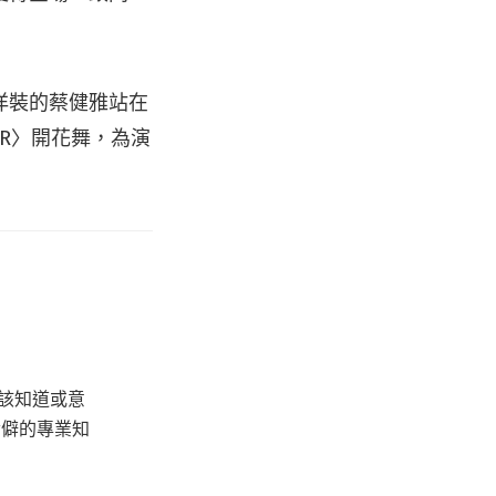
洋裝的蔡健雅站在
WER〉開花舞，為演
該知道或意
冷僻的專業知