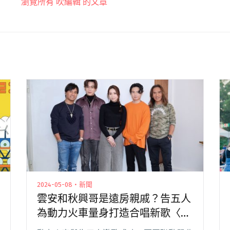
瀏覽所有 吹編輯 的文章
2024-05-08・新聞
雲安和秋興哥是遠房親戚？告五人
為動力火車量身打造合唱新歌〈我
不該哭〉