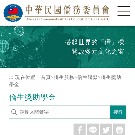
搭起世界的「僑」樑
開啟多元文化之窗
:::
現在位置：
首頁
>
僑生服務
>
僑生聯繫
>
僑生獎助
學金
僑生獎助學金