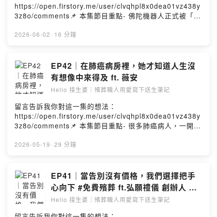
善法若水．弘願眾生心．滴入今生尾．串連來世緣📞 24H
https://open.firstory.me/user/clvqhpl8x0dea01vz438y
服務專線：02-25024444🎧 Podcast 雙週二更新 & 主題
3z8o/comments📌 本集節目重點- 佛陀機器人正式被「賜
式更新✨ 官方社群： linktr.ee/hello_hungyuan-本節目由
予法號」進入道場- AI似乎難以模擬的宗教體驗以及靈性感
【弘願禮儀服務】與【聲歷其境】共同製作Powered by
受- AI適合當「宗教數位助理」，而非替代神職人員- 面對
2026-06-02
·
16 分鐘
Firstory Hosting
生死儀式的宗教初學者，AI或許是缺口的解方Hello 接生婆
｜殯葬職人用愛寫下送生筆記頻道簡介：這裡是一個溫暖
且療癒的暢談空間，將不設限地與您分享生死議題、專業
EP42｜在肺癌病房裡，她才知道人生沒
知識、產業現況、時事資訊。願在生命的最後，您我都能
有想像中來得及 ft. 薇安
『不虛此生』 也 『期待此生』。弘願禮儀｜殯葬禮儀服務
Hello 接生婆｜殯葬職人用愛寫下送生筆記
｜Hello 接生婆｜Podcast禮儀諮詢｜臨終關懷｜免費殯葬
｜客製化告別式上善法若水．弘願眾生心．滴入今生尾．
留言告訴我你對這一集的想法：
串連來世緣📞 24H服務專線：02-25024444🎧 Podcast
https://open.firstory.me/user/clvqhpl8x0dea01vz438y
雙週二更新 & 主題式更新✨ 官方社群：
3z8o/comments📌 本集節目重點- 很多肺癌病人，一開始
linktr.ee/hello_hungyuan-本節目由【弘願禮儀服務】與
都只是以為自己感冒了- 華人家庭最常見的遺憾，是彼此都
【聲歷其境】共同製作Powered by Firstory Hosting
知道，卻誰也不敢先說出口- 有些臨終照護，不只是治療，
2026-05-19
·
29 分鐘
而是陪一個人有尊嚴地離開- 薇安分享自己曾陪病人完成最
後一張全家福- 有準備的告別也許依然痛苦，但至少能少一
點遺憾Hello 接生婆｜殯葬職人用愛寫下送生筆記頻道簡
EP41｜當告別沒有價格，我們選擇把手
介：這裡是一個溫暖且療癒的暢談空間，將不設限地與您
心向下 #免費殯葬 ft.弘願禮儀 創辦人 涂
分享生死議題、專業知識、產業現況、時事資訊。願在生
智能 (兔爸)
Hello 接生婆｜殯葬職人用愛寫下送生筆記
命的最後，您我都能 『不虛此生』 也 『期待此生』。弘
願禮儀｜殯葬禮儀服務｜Hello 接生婆｜Podcast禮儀諮詢
留言告訴我你對這一集的想法：