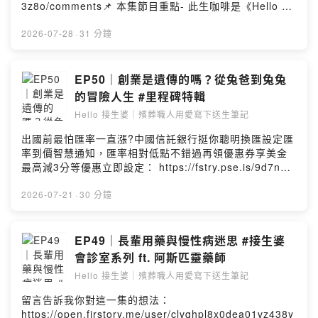
心．滴入今生尾．串連來世緣📞 24H服務專線：02-
傷陪伴 #免費殯葬 #告別式規劃 #高齡社會 #安寧照護
3z8o/comments📌 本集節目重點- 此生咖啡是《Hello 接
25024444🎧 Podcast 雙週二更新 & 主題式更新✨ 官方
生婆》從聲音走進實體空間的新篇章- Oreo 與小乖的故事
社群： linktr.ee/hello_hungyuan-本節目由【弘願禮儀服
-
留在此生，提醒我們珍惜每一次相遇與陪伴- 從陪伴告別到
2026-07-28
·
31 分鐘
務】與【聲歷其境】共同製作Powered by Firstory
經營咖啡空間，此生讓生命議題更自然地走進日常- 創業不
Hosting
本節目由【弘願禮儀服務】與【聲歷其境】共同製作
是一個人的冒險，而是一群人願意相信同一件事- 此生希望
打造一個生命友善的空間，讓每一段故事都能被理解與接
EP50｜創業是遺傳的嗎？從兔爸到兔兔
Powered by Firstory Hosting
納Hello 接生婆｜殯葬職人用愛寫下送生筆記頻道簡介：這
的冒險人生 #里程碑特輯
裡是一個溫暖且療癒的暢談空間，將不設限地與您分享生
Hello 接生婆｜殯葬職人用愛寫下送生筆記
死議題、專業知識、產業現況、時事資訊。願在生命的最
後，您我都能 『不虛此生』 也 『期待此生』。弘願禮儀
出國前最怕匯率一直漲?中國信託銀行挺你聰明換匯設定匯
｜殯葬禮儀服務｜Hello 接生婆｜Podcast禮儀諮詢｜臨終
率到價智慧通知，匯率相對低點不錯過再領優惠券享美金
關懷｜免費殯葬｜客製化告別式上善法若水．弘願眾生
最高減3分等優惠立即設定： https://fstry.pse.is/9d7n2w
心．滴入今生尾．串連來世緣📞 24H服務專線：02-
投資外幣如幣別轉換可能產生匯兌損失，應評估涉及自身
25024444🎧 Podcast 雙週二更新 & 主題式更新✨ 官方
情況審慎投資。完整注意事項詳見網站資訊。—— 以上為
2026-07-21
·
30 分鐘
社群： linktr.ee/hello_hungyuan-本節目由【弘願禮儀服
Firstory Podcast 廣告 ——留言告訴我你對這一集的想
務】與【聲歷其境】共同製作Powered by Firstory
法：
Hosting
https://open.firstory.me/user/clvqhpl8x0dea01vz438y
EP49｜長輩用藥與慢性病迷思 #接生婆
3z8o/comments📌 本集節目重點- 家庭留給我們最珍貴
會診室系列 ft. 阿斯匹靈藥師
的，不是資產而是價值觀。- 做好眼前每一件小事，就是走
Hello 接生婆｜殯葬職人用愛寫下送生筆記
向成功的方法。- 困難會過去，但做人留下的信用會一直存
在。- 真正的傳承，不是留下什麼，而是成為什麼樣的人。
留言告訴我你對這一集的想法：
Hello 接生婆｜殯葬職人用愛寫下送生筆記頻道簡介：這裡
https://open.firstory.me/user/clvqhpl8x0dea01vz438y