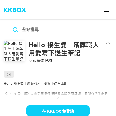
Hello 接生婆｜殯葬職人
分享
用愛寫下送生筆記
弘願禮儀服務
文化
Hello 接生婆｜殯葬職人用愛寫下送生筆記
《Hello 接生婆》是由弘願禮儀服務團隊與聲歷其境共同製作的生命教育
Podcast，
主持人兔兔從第一線殯葬現場出發，分享禮儀服務、臨終關懷、悲傷陪
伴、免費殯葬、告別式規劃與生死議題等真實故事。
在 KKBOX 免費聽