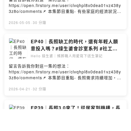
｜臨終關懷｜免費殯葬｜客製化告別式上善法若水．弘願
https://open.firstory.me/user/clvqhpl8x0dea01vz438y
眾生心．滴入今生尾．串連來世緣📞 24H服務專線：02-
3z8o/comments📌 本集節目重點- 有些家庭的經濟狀況，
25024444🎧 Podcast 雙週二更新 & 主題式更新✨ 官方
連好好告別的條件都沒有- 免費殯葬不只是服務，而是把人
社群： linktr.ee/hello_hungyuan-本節目由【弘願禮儀服
接住的過程- 從第一刻到最後一刻，陪伴從未打折將就- 善
2026-05-05
·
30 分鐘
務】與【聲歷其境】共同製作Powered by Firstory
意與現實之間，我們無法選擇誰值得被幫助- 在給予的同
Hosting
時，也重新理解了生命的重量Hello 接生婆｜殯葬職人用愛
寫下送生筆記頻道簡介：這裡是一個溫暖且療癒的暢談空
EP40｜長照缺工的時代，還有年輕人願
間，將不設限地與您分享生死議題、專業知識、產業現
意投入嗎？#接生婆會診室系列 #社工師
況、時事資訊。願在生命的最後，您我都能 『不虛此生』
ft.至善老人安養護中心 安養組組長 陳怡
Hello 接生婆｜殯葬職人用愛寫下送生筆記
也 『期待此生』。弘願禮儀｜殯葬禮儀服務｜Hello 接生
安
婆｜Podcast禮儀諮詢｜臨終關懷｜免費殯葬｜客製化告別
留言告訴我你對這一集的想法：
式上善法若水．弘願眾生心．滴入今生尾．串連來世緣📞
https://open.firstory.me/user/clvqhpl8x0dea01vz438y
24H服務專線：02-25024444🎧 Podcast 雙週二更新 &
3z8o/comments📌 本集節目重點- 長照需求持續增加，但
主題式更新✨ 官方社群： linktr.ee/hello_hungyuan-本節
第一線人力正在流失- 長照不只是照顧，而是充滿關係與情
目由【弘願禮儀服務】與【聲歷其境】共同製作Powered
緒的生活現場- 缺工的原因不只是薪資，還有壓力與現實落
2026-04-21
·
32 分鐘
by Firstory Hosting
差- 讓人留下來的，是被需要、被看見，還有彼此支持的團
隊Hello 接生婆｜殯葬職人用愛寫下送生筆記頻道簡介：這
裡是一個溫暖且療癒的暢談空間，將不設限地與您分享生
EP39｜長照3.0來了！從居家到機構，長
死議題、專業知識、產業現況、時事資訊。願在生命的最
照選擇其實沒有對錯 #接生婆會診室系列
後，您我都能 『不虛此生』 也 『期待此生』。弘願禮儀
#社工師 ft.至善老人安養護中心 安養組組
Hello 接生婆｜殯葬職人用愛寫下送生筆記
｜殯葬禮儀服務｜Hello 接生婆｜Podcast禮儀諮詢｜臨終
長 陳怡安
關懷｜免費殯葬｜客製化告別式上善法若水．弘願眾生