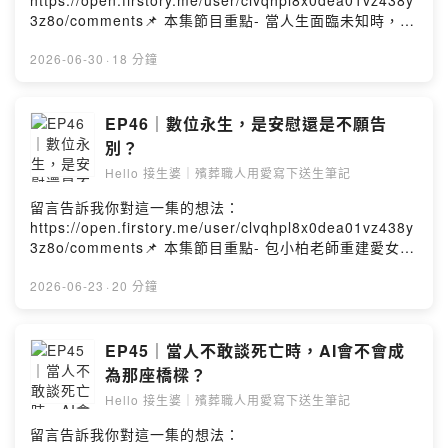
https://open.firstory.me/user/clvqhpl8x0dea01vz438y
生尾．串連來世緣📞 24H服務專線：02-25024444🎧
3z8o/comments📌 本集節目重點- 當人生面臨未知時，有
Podcast 雙週二更新 & 主題式更新✨ 官方社群：
些答案只能靠自己走出來- 害怕不會消失，但努力能讓自己
linktr.ee/hello_hungyuan-本節目由【弘願禮儀服務】與
不留下遺憾- 母親重病的那一年，讓他一夜之間長大- 活在
2026-06-30
·
18 分鐘
【聲歷其境】共同製作Powered by Firstory Hosting
當下不是放棄夢想，而是認真過好每一天- 能走到未來的每
一天，本身就是一件值得被肯定的事Hello 接生婆｜殯葬職
人用愛寫下送生筆記頻道簡介：這裡是一個溫暖且療癒的
EP46｜數位永生，是安慰還是不願告
暢談空間，將不設限地與您分享生死議題、專業知識、產
別？
業現況、時事資訊。願在生命的最後，您我都能 『不虛此
Hello 接生婆｜殯葬職人用愛寫下送生筆記
生』 也 『期待此生』。弘願禮儀｜殯葬禮儀服務｜Hello
接生婆｜Podcast禮儀諮詢｜臨終關懷｜免費殯葬｜客製化
留言告訴我你對這一集的想法：
告別式上善法若水．弘願眾生心．滴入今生尾．串連來世
https://open.firstory.me/user/clvqhpl8x0dea01vz438y
緣📞 24H服務專線：02-25024444🎧 Podcast 雙週二更
3z8o/comments📌 本集節目重點- 包小柏老師重建愛女數
新 & 主題式更新✨ 官方社群：
位分身，引發數位永生的討論- 當一個人的數位版本被留下
linktr.ee/hello_hungyuan-本節目由【弘願禮儀服務】與
來，擁有權究竟屬於誰？- 如果死亡能被技術延後，人類對
2026-06-23
·
20 分鐘
【聲歷其境】共同製作Powered by Firstory Hosting
生命的理解會改變嗎？- 愛可以是緊緊抓住，也可以是學會
放手- 數位永生真正帶來的課題，或許不是科技，而是人性
Hello 接生婆｜殯葬職人用愛寫下送生筆記頻道簡介：這裡
EP45｜當人不敢談死亡時，AI會不會成
是一個溫暖且療癒的暢談空間，將不設限地與您分享生死
為那座橋樑？
議題、專業知識、產業現況、時事資訊。願在生命的最
Hello 接生婆｜殯葬職人用愛寫下送生筆記
後，您我都能 『不虛此生』 也 『期待此生』。弘願禮儀
｜殯葬禮儀服務｜Hello 接生婆｜Podcast禮儀諮詢｜臨終
留言告訴我你對這一集的想法：
關懷｜免費殯葬｜客製化告別式上善法若水．弘願眾生