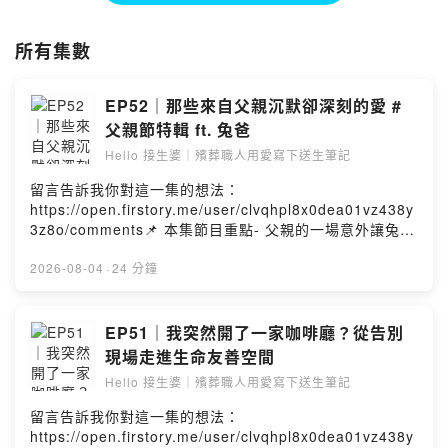
這裡不只是談死亡，也談愛、關係、遺憾與思念。
所有集數
節目長期關注生命教育、高齡社會、長照議題、安寧照護、失落陪伴與臺
灣殯葬文化，
希望透過溫暖且真誠的對話，讓更多人重新理解告別與生命的意義。
EP52｜那些來自父親沉默卻深刻的愛 #
父親節特輯 ft. 兔爸
我們相信，
告別不只是送行，
Hello 接生婆｜殯葬職人用愛寫下送生筆記
而是一次對生命的重新理解。
留言告訴我你對這一集的想法：
https://open.firstory.me/user/clvqhpl8x0dea01vz438y
願在生命的最後，
3z8o/comments📌 本集節目重點- 父親的一場意外讓兔爸
您我都能「不虛此生」，也「期待此生」。
重新思考愛與陪伴的意義- 走進殯葬現場後更加珍惜與家人
相處的每個時刻- 上一代父親不擅長說愛卻把牽掛藏在嚴厲
2026-08-04
·
24 分鐘
上善法若水．弘願眾生心
與責任裡- 成為爸爸以後才逐漸讀懂父親沉默背後的付出與
滴入今生尾．串連來世緣
守護- 當我們願意站在彼此的位置就能看見那些一直都在的
愛Hello 接生婆｜殯葬職人用愛寫下送生筆記頻道簡介：這
EP51｜我突然開了一家咖啡廳？從告別
📞 24H 禮儀服務專線｜02-25024444
裡是一個溫暖且療癒的暢談空間，將不設限地與您分享生
🎧 Podcast 雙週二更新
現場走進生命友善空間
死議題、專業知識、產業現況、時事資訊。願在生命的最
✨ 官方連結｜
https://linktr.ee/hello_hungyuan
Hello 接生婆｜殯葬職人用愛寫下送生筆記
後，您我都能 『不虛此生』 也 『期待此生』。弘願禮儀
🌐 弘願禮儀｜
https://www.hung-yuan.com/
｜殯葬禮儀服務｜Hello 接生婆｜Podcast禮儀諮詢｜臨終
留言告訴我你對這一集的想法：
關懷｜免費殯葬｜客製化告別式上善法若水．弘願眾生
#Hello接生婆 #弘願禮儀 #生命教育Podcast #殯葬禮儀 #臨終關懷 #悲
https://open.firstory.me/user/clvqhpl8x0dea01vz438y