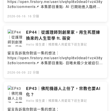
https://open.firstory.me/user/clvqhpl8x0dea01vz438y
心．滴入今生尾．串連來世緣📞 24H服務專線：02-
3z8o/comments📌 本集節目重點- AI 已開始進入臨終關
25024444🎧 Podcast 雙週二更新 & 主題式更新✨ 官方
懷與生命照護的現場。- 面對死亡，家人最難的往往是開口
社群： linktr.ee/hello_hungyuan-本節目由【弘願禮儀服
說再見。- 人生最後的道歉、道謝、道愛與道別，需要有人
2026-06-16
·
16 分鐘
務】與【聲歷其境】共同製作Powered by Firstory
引導。- AI 或許能成為傳遞情感與留下聲音的媒介。- 陪伴
Hosting
無法被取代，但科技能減少遺憾。Hello 接生婆｜殯葬職人
用愛寫下送生筆記頻道簡介：這裡是一個溫暖且療癒的暢
EP44｜從護理師到創業家，用生死歷練
談空間，將不設限地與您分享生死議題、專業知識、產業
換來的人生哲學 ft. 薇安
現況、時事資訊。願在生命的最後，您我都能 『不虛此
Hello 接生婆｜殯葬職人用愛寫下送生筆記
生』 也 『期待此生』。弘願禮儀｜殯葬禮儀服務｜Hello
接生婆｜Podcast禮儀諮詢｜臨終關懷｜免費殯葬｜客製化
留言告訴我你對這一集的想法：
告別式上善法若水．弘願眾生心．滴入今生尾．串連來世
https://open.firstory.me/user/clvqhpl8x0dea01vz438y
緣📞 24H服務專線：02-25024444🎧 Podcast 雙週二更
3z8o/comments📌 本集節目重點- 目睹未婚少女被迫引
新 & 主題式更新✨ 官方社群：
產，7個月大的胎兒被當作醫療廢棄物處置- 對爸爸直白的
linktr.ee/hello_hungyuan-本節目由【弘願禮儀服務】與
宣告病危，果決的行動力救了父親一命- 無心插柳的創業之
2026-06-09
·
22 分鐘
【聲歷其境】共同製作Powered by Firstory Hosting
路，讓她在美業創業路上走得意外順遂- 人生最重要的兩件
事：保持善良與愛家Hello 接生婆｜殯葬職人用愛寫下送生
筆記頻道簡介：這裡是一個溫暖且療癒的暢談空間，將不
EP43｜佛陀機器人上任了，宗教也要AI
設限地與您分享生死議題、專業知識、產業現況、時事資
化？
訊。願在生命的最後，您我都能 『不虛此生』 也 『期待
Hello 接生婆｜殯葬職人用愛寫下送生筆記
此生』。弘願禮儀｜殯葬禮儀服務｜Hello 接生婆｜
Podcast禮儀諮詢｜臨終關懷｜免費殯葬｜客製化告別式上
留言告訴我你對這一集的想法：