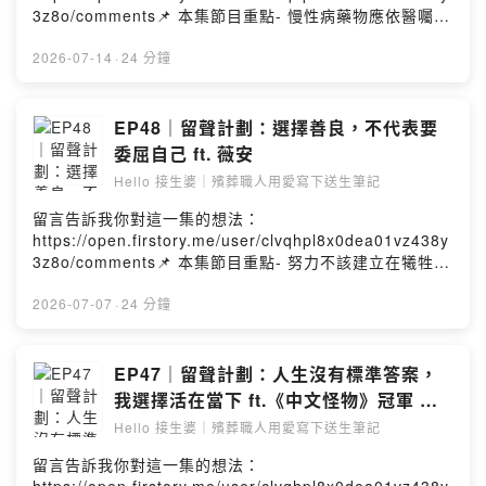
是一個溫暖且療癒的暢談空間，將不設限地與您分享生死
3z8o/comments📌 本集節目重點- 慢性病藥物應依醫囑使
議題、專業知識、產業現況、時事資訊。願在生命的最
用，避免自行停藥或重複用藥- 保健食品不能取代藥物，有
後，您我都能 『不虛此生』 也 『期待此生』。弘願禮儀
使用需求時可先諮詢醫師或藥師- 中藥、西藥及保健食品併
2026-07-14
·
24 分鐘
｜殯葬禮儀服務｜Hello 接生婆｜Podcast禮儀諮詢｜臨終
用前，建議先諮詢醫師或藥師- 正確用藥是降低用藥風險的
關懷｜免費殯葬｜客製化告別式上善法若水．弘願眾生
重要關鍵- 社區藥局不只是領藥的地方，更是守護健康的重
心．滴入今生尾．串連來世緣📞 24H服務專線：02-
要第一線Hello 接生婆｜殯葬職人用愛寫下送生筆記頻道簡
EP48｜留聲計劃：選擇善良，不代表要
25024444🎧 Podcast 雙週二更新 & 主題式更新✨ 官方
介：這裡是一個溫暖且療癒的暢談空間，將不設限地與您
委屈自己 ft. 薇安
社群： linktr.ee/hello_hungyuan-本節目由【弘願禮儀服
分享生死議題、專業知識、產業現況、時事資訊。願在生
務】與【聲歷其境】共同製作Powered by Firstory
Hello 接生婆｜殯葬職人用愛寫下送生筆記
命的最後，您我都能 『不虛此生』 也 『期待此生』。弘
Hosting
願禮儀｜殯葬禮儀服務｜Hello 接生婆｜Podcast禮儀諮詢
留言告訴我你對這一集的想法：
｜臨終關懷｜免費殯葬｜客製化告別式上善法若水．弘願
https://open.firstory.me/user/clvqhpl8x0dea01vz438y
眾生心．滴入今生尾．串連來世緣📞 24H服務專線：02-
3z8o/comments📌 本集節目重點- 努力不該建立在犧牲自
25024444🎧 Podcast 雙週二更新 & 主題式更新✨ 官方
己之上- 人生不該只有賺錢，健康、家人與快樂同樣重要-
社群： linktr.ee/hello_hungyuan-本節目由【弘願禮儀服
儀式感不一定來自別人，很多快樂其實可以自己創造- 面對
2026-07-07
·
24 分鐘
務】與【聲歷其境】共同製作Powered by Firstory
死亡，比起形式，更重要的是留下愛與尊重- 善良不是委屈
Hosting
自己，而是在保護自己的同時，依然選擇做對的事Hello 接
生婆｜殯葬職人用愛寫下送生筆記頻道簡介：這裡是一個
EP47｜留聲計劃：人生沒有標準答案，
溫暖且療癒的暢談空間，將不設限地與您分享生死議題、
我選擇活在當下 ft.《中文怪物》冠軍 申
專業知識、產業現況、時事資訊。願在生命的最後，您我
聖贊
Hello 接生婆｜殯葬職人用愛寫下送生筆記
都能 『不虛此生』 也 『期待此生』。弘願禮儀｜殯葬禮
儀服務｜Hello 接生婆｜Podcast禮儀諮詢｜臨終關懷｜免
留言告訴我你對這一集的想法：
費殯葬｜客製化告別式上善法若水．弘願眾生心．滴入今