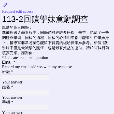
Request edit access
113-2回饋學妹意願調查
親愛的高三同學：
準備甄選入學過程中，同學們歷經許多徬徨、辛苦，也多了一些
閱歷與學習。同樣的過程、同樣的心情明年都可能發生在學妹身
上，輔導室非常盼望你能留下寶貴的經驗供學妹參考。相信這對
學妹不僅是最誠摯的關懷，也是最有效益的協助。請於6月4日前
填寫完畢。謝謝你!
* Indicates required question
Email
*
Record my email address with my response
班級
*
Your answer
姓名
*
Your answer
手機
*
Your answer