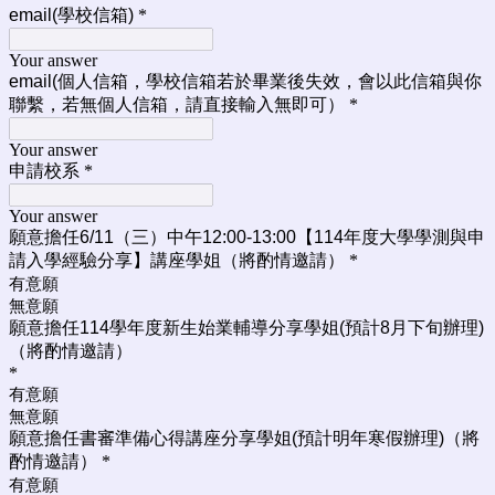
email(學校信箱)
*
Your answer
email(個人信箱，學校信箱若於畢業後失效，會以此信箱與你
聯繫，若無個人信箱，請直接輸入無即可）
*
Your answer
申請校系
*
Your answer
願意擔任6/11（三
）中午12:00-13:00【114年度大學學測與申
請入學經驗分享】
講座學姐
（將酌情邀請）
*
有意願
無意願
願意擔任114學年度新生始業輔導分享學姐(預計8月下旬辦理)
（將酌情邀請）
*
有意願
無意願
願意擔任書審準備心得講座分享學姐(預計明年寒假辦理)（將
酌情邀請）
*
有意願