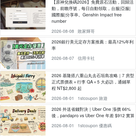
【原神兌換碼2026】免費原石活動，回歸活
動，前瞻序號，每日自動領取，台服|亞服|
國際服|分享串。Genshin Impact free
number
2026-08-08
敗家輝哥
2026銀行美元定存方案推薦：最高12%年利
率
2026-08-07
信用卡社
2026 基隆搭八重山丸去石垣島攻略｜7 房型
正式票價表＋行李 QA＋5 大必訪，通鋪單
程 NT$2,800 起
2026-08-01
1stcoupon 旅遊
2026 外送省錢對決｜Uber One 漲價 66%
後，pandapro vs Uber One 年差 $912 實算
2026-08-01
1stcoupon 優惠碼