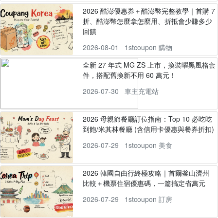
2026 酷澎優惠券＋酷澎幣完整教學｜首購 7
折、酷澎幣怎麼拿怎麼用、折抵會少賺多少
回饋
2026-08-01
1stcoupon 購物
全新 27 年式 MG ZS 上市，換裝曜黑風格套
件，搭配舊換新不用 60 萬元！
2026-07-30
車主充電站
2026 母親節餐廳訂位指南：Top 10 必吃吃
到飽/米其林餐廳 (含信用卡優惠與餐券折扣)
2026-07-29
1stcoupon 美食
2026 韓國自由行終極攻略｜首爾釜山濟州
比較＋機票住宿優惠碼，一篇搞定省萬元
2026-07-29
1stcoupon 訂房